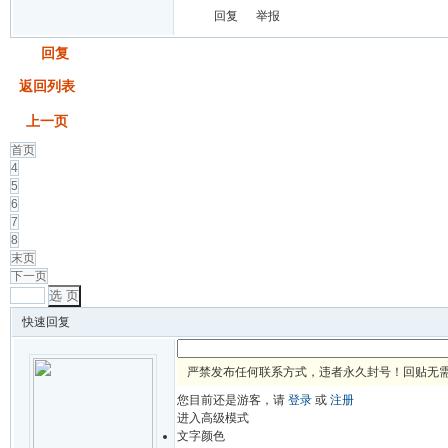
回复
举报
发帖
回复
返回列表
上一页
首页
4
5
6
7
8
末页
下一页
选 页
快速回复
严禁发布任何联系方式，违者永久封号！回贴无需
您目前还是游客，请
登录
或
注册
进入高级模式
文字颜色