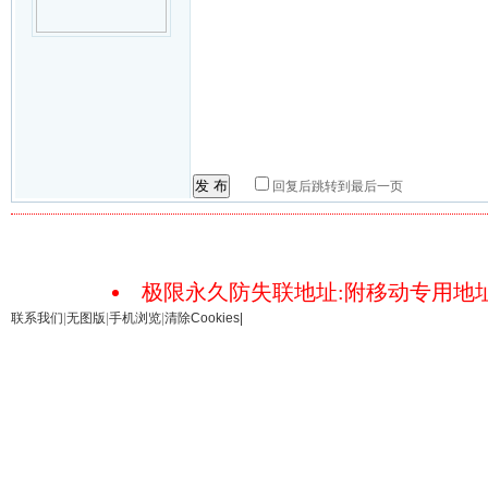
发 布
回复后跳转到最后一页
极限永久防失联地址:附移动专用地址18
联系我们
|
无图版
|
手机浏览
|
清除Cookies
|