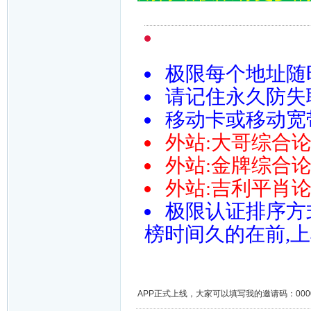
极限每个地址随
请记住永久防失联导
移动卡或移动宽带请尝
外站:大哥综合论坛htt
外站:金牌综合论坛htt
外站:吉利平肖论坛http:
极限认证排序方
榜时间久的在前,
APP正式上线，大家可以填写我的邀请码：000