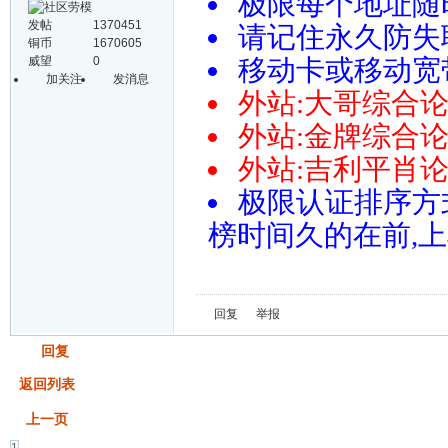
极限每个地址随
发帖
1370451
请记住永久防失联导
铜币
1670605
威望
0
移动卡或移动宽带请尝
加关注
发消息
外站:大哥综合论坛htt
外站:金牌综合论坛htt
外站:吉利平肖论坛http:
极限认证排序方
榜时间久的在前,
回复
举报
发帖
回复
返回列表
上一页