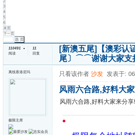
2
3
4
5
6
末页
下一页
选 页
[新澳五尾]
【澳彩认证
110491
11
阅读
回复
尾〕⌒⌒谢谢大家支
离线
香港尼玛
只看该作者
沙发
发表于: 06
风雨六合路,好料大家来
风雨六合路,好料大家来分享!!
极限主席