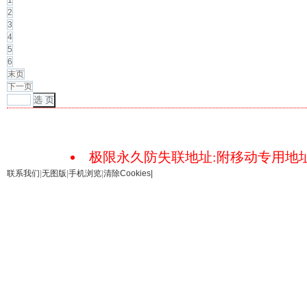
1
2
3
4
5
6
末页
下一页
选 页
极限永久防失联地址:附移动专用地址18
联系我们
|
无图版
|
手机浏览
|
清除Cookies
|