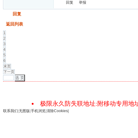
回复
举报
发帖
回复
返回列表
1
2
3
4
5
6
末页
下一页
选 页
极限永久防失联地址:附移动专用地址18
联系我们
|
无图版
|
手机浏览
|
清除Cookies
|