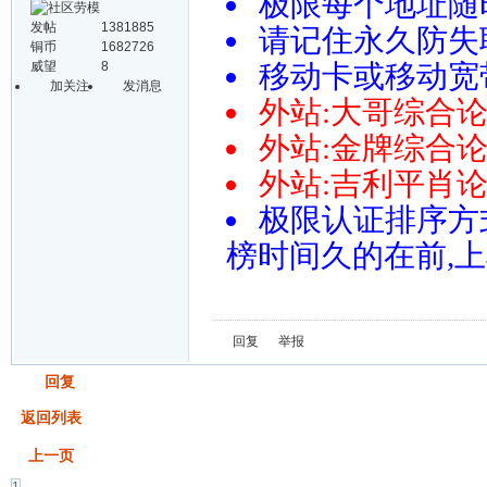
极限每个地址随
发帖
1381885
请记住永久防失联导
铜币
1682726
威望
8
移动卡或移动宽带请尝
加关注
发消息
外站:大哥综合论坛htt
外站:金牌综合论坛htt
外站:吉利平肖论坛http:
极限认证排序方
榜时间久的在前,
回复
举报
发帖
回复
返回列表
上一页