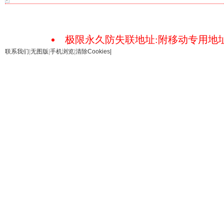
极限永久防失联地址:附移动专用地址18
联系我们
|
无图版
|
手机浏览
|
清除Cookies
|