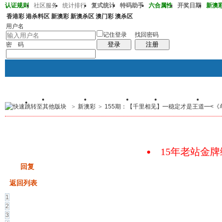
认证规则
社区服务
统计排行
复式统计
特码助手
六合属性
开奖日期
新澳彩2
香港彩
港杀料区
新澳彩
新澳杀区
澳门彩
澳杀区
澳彩219期05-10-19-30-35-47T25
用户名
记住登录
找回密码
登录
注册
密 码
首页
交易记录
我的帖子
群组
个人中心
手
>
新澳彩
>
155期：【千里相见】━稳定才是王道━<《单
帖子
码皇总管
说：
2026年7月底即将 开启特邀高
15年老站金
发帖
回复
返回列表
1
2
3