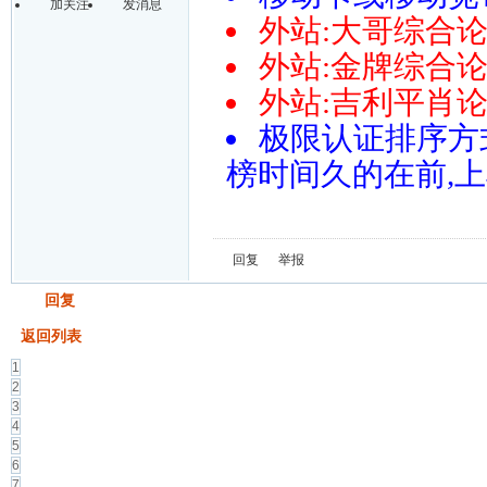
加关注
发消息
外站:大哥综合论坛htt
外站:金牌综合论坛htt
外站:吉利平肖论坛http:
极限认证排序方
榜时间久的在前,
回复
举报
发帖
回复
返回列表
1
2
3
4
5
6
7