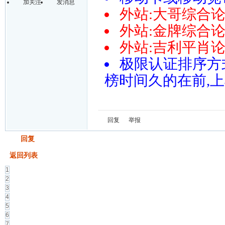
加关注
发消息
外站:大哥综合论坛htt
外站:金牌综合论坛htt
外站:吉利平肖论坛http:
极限认证排序方
榜时间久的在前,
回复
举报
发帖
回复
返回列表
1
2
3
4
5
6
7