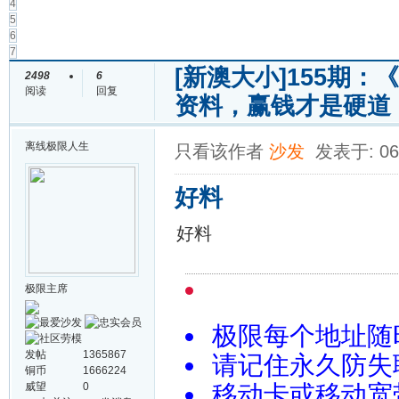
4
5
6
7
[新澳大小]
155期：
2498
6
阅读
回复
资料，赢钱才是硬道
离线
极限人生
只看该作者
沙发
发表于: 06
好料
好料
极限主席
极限每个地址随
发帖
1365867
请记住永久防失联导
铜币
1666224
威望
0
移动卡或移动宽带请尝