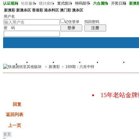
认证规则
社区服务
统计排行
复式统计
特码助手
六合属性
开奖日期
新澳彩2
新澳彩
新澳杀区
香港彩
港杀料区
澳门彩
澳杀区
澳彩219期05-10-19-30-35-47T25
用户名
记住登录
找回密码
登录
注册
密 码
首页
交易记录
我的帖子
群组
个人中心
手
>
新澳彩
>
189期：六肖中特
帖子
码皇总管
说：
2026年7月底即将 开启特邀高
15年老站金
发帖
回复
返回列表
上一页
首页