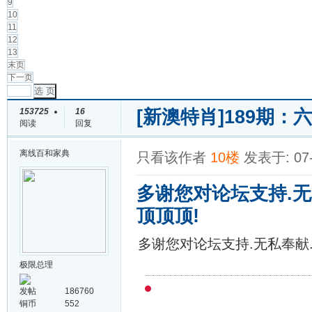
9
10
11
12
13
末页
下一页
选 页
153725
16
[新澳特肖]
189期：
阅读
回复
离线
百和家典
只看该作者
10楼
发表于: 07
多谢您对论坛支持.无
顶顶顶!
多谢您对论坛支持.无私奉献
极限总理
发帖
186760
铜币
552