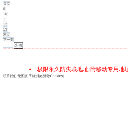
首页
9
10
11
12
13
末页
下一页
选 页
极限永久防失联地址:附移动专用地址18
联系我们
|
无图版
|
手机浏览
|
清除Cookies
|