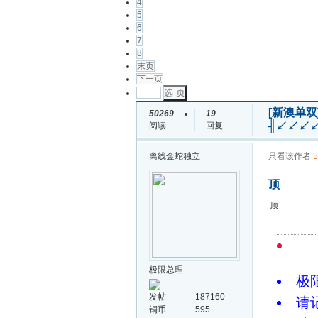
4
5
6
7
8
末页
下一页
选 页
[新澳单双
50269
19
╢↙↙↙
阅读
回复
离线
金蛇独立
只看该作者
顶
顶
极限总理
极
发帖
187160
请记
铜币
595