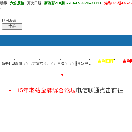
助手
六合属性
开奖日期
新澳彩218期02-13-47-38-46-23T17
港彩085期42-24-2
区
找回密码
注册
群组
个人中心
手机版
防跳转教程
吉利图库
吉利
高手】189期↘↘↘方块六合↙↙↙单双↘↘↘╟单双中 ..
搜索
帖子
2026年7月底即将 开启特邀高手2肖中特大赛，重奖一万 ..
（2026-07-10
15年老站金牌综合论坛
电信联通点击前往