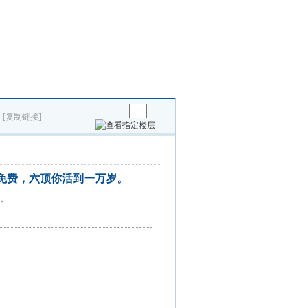
？
[复制链接]
免费，六顶你活到一万岁。
。