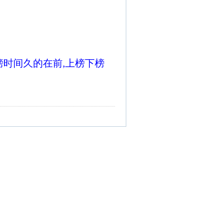
榜时间久的在前,上榜下榜