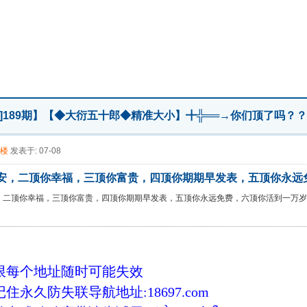
]
189期】【◆大衍五十郎◆精准大小】╋╬══→你们顶了吗？
6楼
发表于: 07-08
安，二顶你幸福，三顶你富贵，四顶你期期早发表，五顶你永远
，二顶你幸福，三顶你富贵，四顶你期期早发表，五顶你永远免费，六顶你活到一万岁
限每个地址随时可能失效
住永久防失联导航地址:18697.com