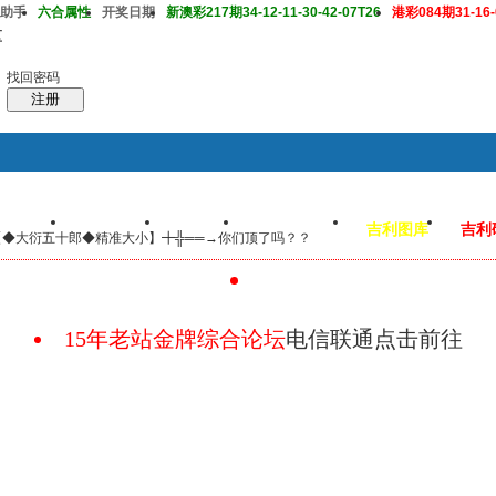
助手
六合属性
开奖日期
新澳彩217期34-12-11-30-42-07T26
港彩084期31-16-0
区
找回密码
注册
群组
个人中心
手机版
防跳转教程
吉利图库
吉利
】【◆大衍五十郎◆精准大小】╋╬══→你们顶了吗？？
搜索
帖子
2026年7月底即将 开启特邀高手2肖中特大赛，重奖一万 ..
（2026-07-10
15年老站金牌综合论坛
电信联通点击前往