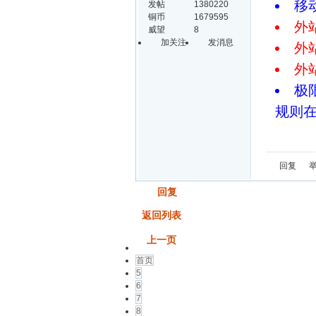
移动
发帖
1380220
铜币
1679595
外站
威望
8
加关注
发消息
外站
外站:
极
规则
回复
发帖
回复
返回列表
上一页
首页
5
6
7
8