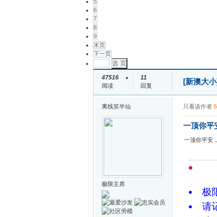
5
6
7
8
9
末页
下一页
选 页
47516
11
[新澳大小
阅读
回复
离线
笑半仙
只看该作者
一顶你平
一顶你平安
极限主席
极
请记