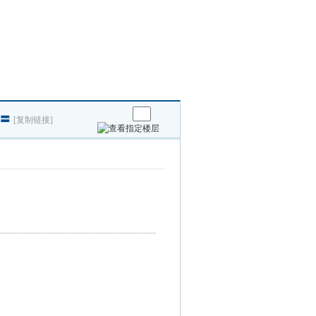
〓〓
[复制链接]