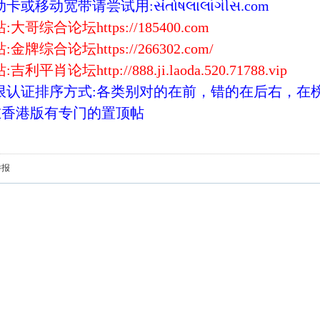
卡或移动宽带请尝试用:સંતોષલાલાંગીસ.com
:大哥综合论坛https://185400.com
:金牌综合论坛https://266302.com/
吉利平肖论坛http://888.ji.laoda.520.71788.vip
限认证排序方式:各类别对的在前，错的在后右，在
在香港版有专门的置顶帖
举报