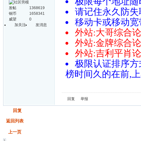
极限每个地址随
发帖
1368619
请记住永久防失联导
铜币
1658341
威望
0
移动卡或移动宽带请尝
加关注
发消息
外站:大哥综合论坛htt
外站:金牌综合论坛htt
外站:吉利平肖论坛http:
极限认证排序方
榜时间久的在前,
回复
举报
发帖
回复
返回列表
上一页