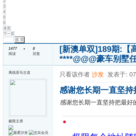
2
3
4
5
6
末页
下一页
选 页
[新澳单双]
189期:【
1477
8
阅读
回复
****@@@豪车别
离线
茶马古道
只看该作者
沙发
发表于: 07
感谢您长期一直坚持
感谢您长期一直坚持把最好
极限主席