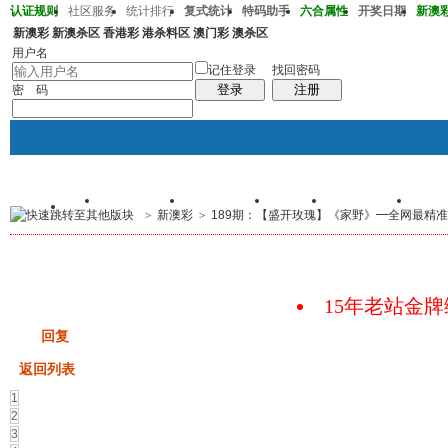
认证规则
社区服务
统计排行
复式统计
特码助手
六合属性
开奖日期
新澳彩2
新澳彩
新澳杀区
香港彩
港杀料区
澳门彩
澳杀区
澳彩220期36-38-32-13-20-01T30
用户名
记住登录
找回密码
登录
注册
密 码
首页
交易记录
我的帖子
群组
个人中心
手
>
新澳彩
>
189期：【盛开玫瑰】《家野》━全网最精
帖子
码皇总管
说：
2026年7月底即将 开启特邀高
15年老站金
发帖
回复
返回列表
1
2
3