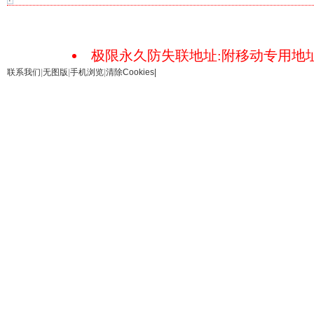
极限永久防失联地址:附移动专用地址18
联系我们
|
无图版
|
手机浏览
|
清除Cookies
|