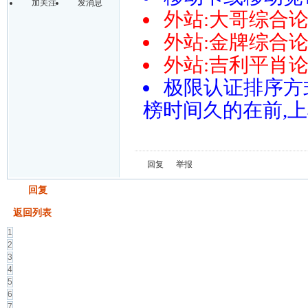
加关注
发消息
外站:大哥综合论坛htt
外站:金牌综合论坛htt
外站:吉利平肖论坛http:
极限认证排序方
榜时间久的在前,
回复
举报
发帖
回复
返回列表
1
2
3
4
5
6
7