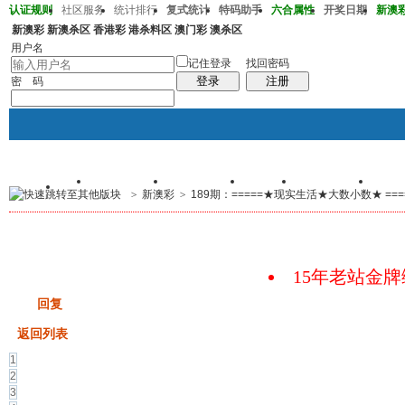
认证规则
社区服务
统计排行
复式统计
特码助手
六合属性
开奖日期
新澳彩2
新澳彩
新澳杀区
香港彩
港杀料区
澳门彩
澳杀区
澳彩221期44-20-28-15-18-05T30
用户名
记住登录
找回密码
登录
注册
密 码
首页
交易记录
我的帖子
群组
个人中心
手
>
新澳彩
>
189期：=====★现实生活★大数小数★ ===
帖子
码皇总管
说：
2026年7月底即将 开启特邀高
15年老站金
发帖
回复
返回列表
1
2
3