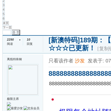
2
3
4
5
6
末页
下一页
选 页
[新澳特码]
189期：
2290
10
阅读
回复
☆☆☆已更新！
[复制
离线
特殊钢
只看该作者
沙发
发表于: 07
8888888888888888
8888888888888888888888
极限主席