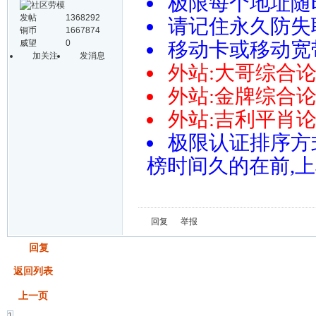
极限每个地址随
发帖
1368292
请记住永久防失联导
铜币
1667874
威望
0
移动卡或移动宽带请尝
加关注
发消息
外站:大哥综合论坛htt
外站:金牌综合论坛htt
外站:吉利平肖论坛http:
极限认证排序方
榜时间久的在前,
回复
举报
发帖
回复
返回列表
上一页