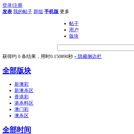
登录
|
注册
发表
我的帖子
群组
手机版
更多
帖子
用户
版块
获得约 0 条结果，用时0.150890秒
«
隐藏侧边栏
全部版块
新澳彩
新澳杀区
香港彩
港杀料区
澳门彩
澳杀区
全部时间