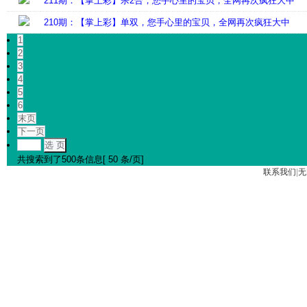
211期：【掌上彩】杀2合，您手心里的宝贝，全网再次疯狂大中
210期：【掌上彩】单双，您手心里的宝贝，全网再次疯狂大中
1
2
3
4
5
6
末页
下一页
选 页
共搜索到了500条信息[ 50 条/页]
联系我们
|
无