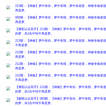
213期：【神偷】梦中有你，梦中有我，梦中有老曾，神偷专偷老
再是梦。
083期：【神偷】梦中有你，梦中有我，梦中有老曾，神偷专偷老
再是梦。
【澳彩认证高手】213期：【神偷】梦中有你，梦中有我，梦中有
的梦，杀2合中特不再是梦。
213期：【神偷】梦中有你，梦中有我，梦中有老曾，神偷专偷老曾
不再是梦。
212期：【神偷】梦中有你，梦中有我，梦中有老曾，神偷专偷老
再是梦。
212期：【神偷】梦中有你，梦中有我，梦中有老曾，神偷专偷老
再是梦。
212期：【神偷】梦中有你，梦中有我，梦中有老曾，神偷专偷老曾
不再是梦。
【澳彩认证高手】212期：【神偷】梦中有你，梦中有我，梦中有
的梦，杀2合中特不再是梦。
【极限认证高手】083期：【神偷】梦中有你，梦中有我，梦中有
的梦，杀2合中特不再是梦。