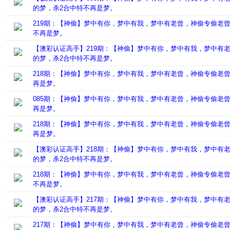
的梦，杀2合中特不再是梦。
219期：【神偷】梦中有你，梦中有我，梦中有老曾，神偷专偷老曾
不再是梦。
【澳彩认证高手】219期：【神偷】梦中有你，梦中有我，梦中有
的梦，杀2合中特不再是梦。
218期：【神偷】梦中有你，梦中有我，梦中有老曾，神偷专偷老
再是梦。
085期：【神偷】梦中有你，梦中有我，梦中有老曾，神偷专偷老
再是梦。
218期：【神偷】梦中有你，梦中有我，梦中有老曾，神偷专偷老
再是梦。
【澳彩认证高手】218期：【神偷】梦中有你，梦中有我，梦中有
的梦，杀2合中特不再是梦。
218期：【神偷】梦中有你，梦中有我，梦中有老曾，神偷专偷老曾
不再是梦。
【澳彩认证高手】217期：【神偷】梦中有你，梦中有我，梦中有
的梦，杀2合中特不再是梦。
217期：【神偷】梦中有你，梦中有我，梦中有老曾，神偷专偷老