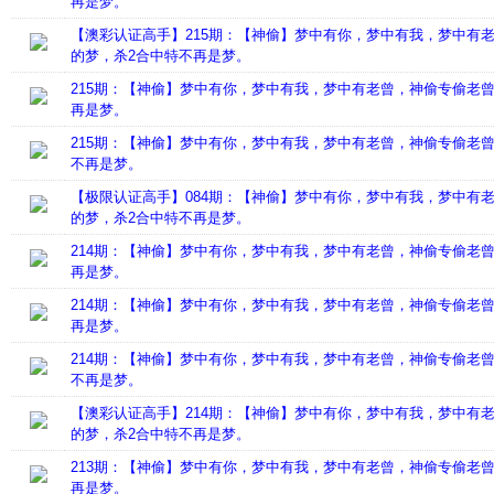
再是梦。
【澳彩认证高手】215期：【神偷】梦中有你，梦中有我，梦中有
的梦，杀2合中特不再是梦。
215期：【神偷】梦中有你，梦中有我，梦中有老曾，神偷专偷老
再是梦。
215期：【神偷】梦中有你，梦中有我，梦中有老曾，神偷专偷老曾
不再是梦。
【极限认证高手】084期：【神偷】梦中有你，梦中有我，梦中有
的梦，杀2合中特不再是梦。
214期：【神偷】梦中有你，梦中有我，梦中有老曾，神偷专偷老
再是梦。
214期：【神偷】梦中有你，梦中有我，梦中有老曾，神偷专偷老
再是梦。
214期：【神偷】梦中有你，梦中有我，梦中有老曾，神偷专偷老曾
不再是梦。
【澳彩认证高手】214期：【神偷】梦中有你，梦中有我，梦中有
的梦，杀2合中特不再是梦。
213期：【神偷】梦中有你，梦中有我，梦中有老曾，神偷专偷老
再是梦。