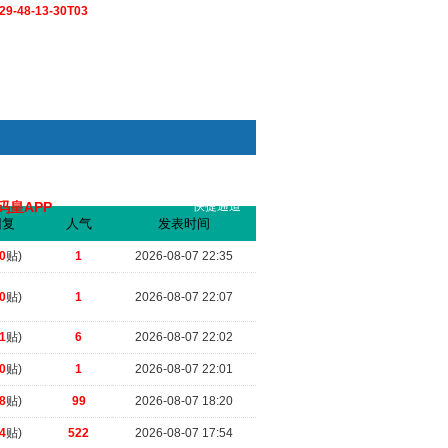
9-48-13-30T03
码皇APP
快捷通道
索
回复
人气
发表时间
.
（2026-07-10 20:23）
0
贴)
1
2026-08-07 22:35
0
贴)
1
2026-08-07 22:07
1
贴)
6
2026-08-07 22:02
0
贴)
1
2026-08-07 22:01
8
贴)
99
2026-08-07 18:20
4
贴)
522
2026-08-07 17:54