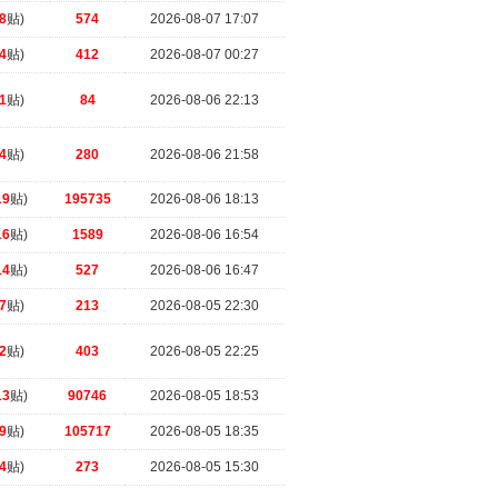
8
贴)
574
2026-08-07 17:07
4
贴)
412
2026-08-07 00:27
1
贴)
84
2026-08-06 22:13
4
贴)
280
2026-08-06 21:58
19
贴)
195735
2026-08-06 18:13
16
贴)
1589
2026-08-06 16:54
14
贴)
527
2026-08-06 16:47
7
贴)
213
2026-08-05 22:30
2
贴)
403
2026-08-05 22:25
13
贴)
90746
2026-08-05 18:53
9
贴)
105717
2026-08-05 18:35
4
贴)
273
2026-08-05 15:30