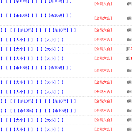
合】【【【杀10码】】】【【【杀10码】】】
【全能六合】
(回
合】【【【杀10码】】】【【【杀10码】】】
【全能六合】
(回
】】】【【【杀10码】】】【【【杀10码】】】
【全能六合】
(回
】】【【【大小】】】【【【大小】】】
【全能六合】
(回
】】【【【大小】】】【【【大小】】】
【全能六合】
(回
】】【【【大小】】】【【【大小】】】
【全能六合】
(回
合】【【【杀10码】】】【【【杀10码】】】
【全能六合】
(回
】】【【【大小】】】【【【大小】】】
【全能六合】
(回
】】【【【大小】】】【【【大小】】】
【全能六合】
(回
】】】【【【杀10码】】】【【【杀10码】】】
【全能六合】
(回
】】】【【【杀10码】】】【【【杀10码】】】
【全能六合】
(回
】】【【【大小】】】【【【大小】】】
【全能六合】
(回
】】【【【大小】】】【【【大小】】】
【全能六合】
(回