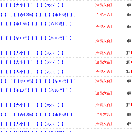
】】【【【大小】】】【【【大小】】】
【全能六合】
(回
】】】【【【杀10码】】】【【【杀10码】】】
【全能六合】
(回
合】【【【杀10码】】】【【【杀10码】】】
【全能六合】
(回
合】【【【杀10码】】】【【【杀10码】】】
【全能六合】
(回
】】【【【大小】】】【【【大小】】】
【全能六合】
(回
】】【【【大小】】】【【【大小】】】
【全能六合】
(回
】】【【【大小】】】【【【大小】】】
【全能六合】
(回
】】】【【【杀10码】】】【【【杀10码】】】
【全能六合】
(回
合】【【【杀10码】】】【【【杀10码】】】
【全能六合】
(回
】】【【【大小】】】【【【大小】】】
【全能六合】
(回
】】】【【【杀10码】】】【【【杀10码】】】
【全能六合】
(回
】】【【【大小】】】【【【大小】】】
【全能六合】
(回