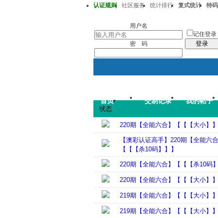
认证规则
社区服务
统计排行
复式统计
特码
澳彩219期05-10-19-30-35-47T25
用户名
记住登录
登录
密 码
首页
交易记录
我的帖子
状态
220期【全能六合】【【【大小】
【澳彩认证高手】220期【全能六
【【【杀10码】】】
220期【全能六合】【【【杀10码
220期【全能六合】【【【大小】
219期【全能六合】【【【大小】
219期【全能六合】【【【大小】