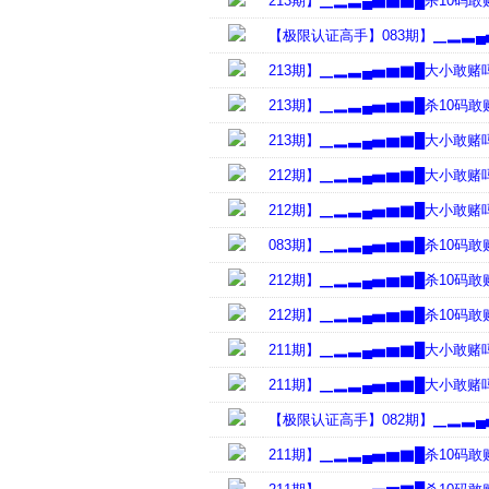
213期】▁▂▃▄▅▆▇█杀10码
【极限认证高手】083期】▁▂▃
213期】▁▂▃▄▅▆▇█大小敢赌
213期】▁▂▃▄▅▆▇█杀10码
213期】▁▂▃▄▅▆▇█大小敢赌
212期】▁▂▃▄▅▆▇█大小敢赌
212期】▁▂▃▄▅▆▇█大小敢赌
083期】▁▂▃▄▅▆▇█杀10码
212期】▁▂▃▄▅▆▇█杀10码
212期】▁▂▃▄▅▆▇█杀10码
211期】▁▂▃▄▅▆▇█大小敢赌
211期】▁▂▃▄▅▆▇█大小敢赌
【极限认证高手】082期】▁▂▃
211期】▁▂▃▄▅▆▇█杀10码