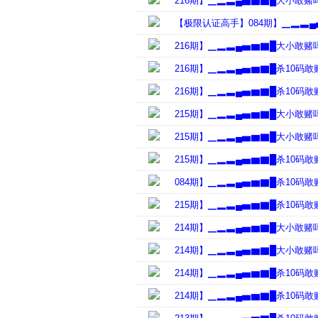
216期】▁▂▃▄▅▆▇█大小敢赌
【极限认证高手】084期】▁▂▃
216期】▁▂▃▄▅▆▇█大小敢赌
216期】▁▂▃▄▅▆▇█杀10码
216期】▁▂▃▄▅▆▇█杀10码
215期】▁▂▃▄▅▆▇█大小敢赌
215期】▁▂▃▄▅▆▇█大小敢赌
215期】▁▂▃▄▅▆▇█杀10码
084期】▁▂▃▄▅▆▇█杀10码
215期】▁▂▃▄▅▆▇█杀10码
214期】▁▂▃▄▅▆▇█大小敢赌
214期】▁▂▃▄▅▆▇█大小敢赌
214期】▁▂▃▄▅▆▇█杀10码
214期】▁▂▃▄▅▆▇█杀10码