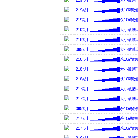
219期】▁▂▃▄▅▆▇█大小敢赌
219期】▁▂▃▄▅▆▇█杀10码
219期】▁▂▃▄▅▆▇█杀10码
219期】▁▂▃▄▅▆▇█大小敢赌
218期】▁▂▃▄▅▆▇█大小敢赌
085期】▁▂▃▄▅▆▇█大小敢赌
218期】▁▂▃▄▅▆▇█杀10码
218期】▁▂▃▄▅▆▇█大小敢赌
218期】▁▂▃▄▅▆▇█杀10码
217期】▁▂▃▄▅▆▇█大小敢赌
217期】▁▂▃▄▅▆▇█大小敢赌
085期】▁▂▃▄▅▆▇█杀10码
217期】▁▂▃▄▅▆▇█杀10码
217期】▁▂▃▄▅▆▇█杀10码