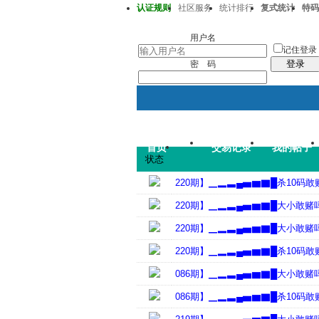
认证规则
社区服务
统计排行
复式统计
特码
澳彩219期05-10-19-30-35-47T25
用户名
记住登录
登录
密 码
首页
交易记录
我的帖子
状态
220期】▁▂▃▄▅▆▇█杀10码
220期】▁▂▃▄▅▆▇█大小敢赌
220期】▁▂▃▄▅▆▇█大小敢赌
220期】▁▂▃▄▅▆▇█杀10码
086期】▁▂▃▄▅▆▇█大小敢赌
086期】▁▂▃▄▅▆▇█杀10码