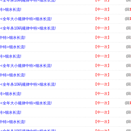
<全年杀10码规律中特>细水长流!
【中一次】
(回
特>细水长流!
【中一次】
(回
<全年大小规律中特>细水长流!
【中一次】
(回
<全年杀10码规律中特>细水长流!
【中一次】
(回
中特>细水长流!
【中一次】
(回
中特>细水长流!
【中一次】
(回
特>细水长流!
【中一次】
(回
<全年大小规律中特>细水长流!
【中一次】
(回
中特>细水长流!
【中一次】
(回
<全年杀10码规律中特>细水长流!
【中一次】
(回
特>细水长流!
【中一次】
(回
<全年大小规律中特>细水长流!
【中一次】
(回
特>细水长流!
【中一次】
(回
中特>细水长流!
【中一次】
(回