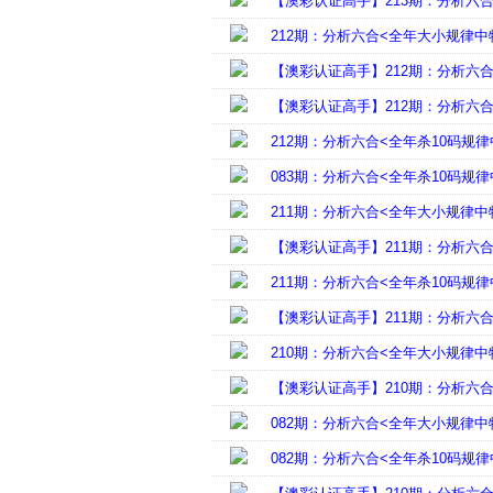
【澳彩认证高手】213期：分析六合
212期：分析六合<全年大小规律中
【澳彩认证高手】212期：分析六合
【澳彩认证高手】212期：分析六合
212期：分析六合<全年杀10码规律
083期：分析六合<全年杀10码规律
211期：分析六合<全年大小规律中
【澳彩认证高手】211期：分析六合
211期：分析六合<全年杀10码规律
【澳彩认证高手】211期：分析六合
210期：分析六合<全年大小规律中
【澳彩认证高手】210期：分析六合
082期：分析六合<全年大小规律中
082期：分析六合<全年杀10码规律