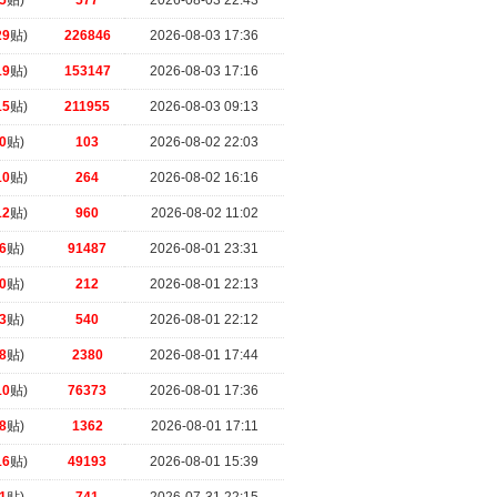
5
贴)
577
2026-08-03 22:43
29
贴)
226846
2026-08-03 17:36
19
贴)
153147
2026-08-03 17:16
15
贴)
211955
2026-08-03 09:13
0
贴)
103
2026-08-02 22:03
10
贴)
264
2026-08-02 16:16
12
贴)
960
2026-08-02 11:02
6
贴)
91487
2026-08-01 23:31
0
贴)
212
2026-08-01 22:13
3
贴)
540
2026-08-01 22:12
8
贴)
2380
2026-08-01 17:44
10
贴)
76373
2026-08-01 17:36
8
贴)
1362
2026-08-01 17:11
16
贴)
49193
2026-08-01 15:39