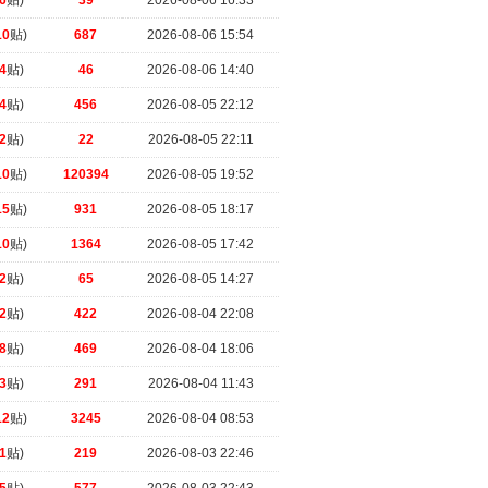
6
贴)
39
2026-08-06 16:33
10
贴)
687
2026-08-06 15:54
4
贴)
46
2026-08-06 14:40
4
贴)
456
2026-08-05 22:12
2
贴)
22
2026-08-05 22:11
10
贴)
120394
2026-08-05 19:52
15
贴)
931
2026-08-05 18:17
10
贴)
1364
2026-08-05 17:42
2
贴)
65
2026-08-05 14:27
2
贴)
422
2026-08-04 22:08
8
贴)
469
2026-08-04 18:06
3
贴)
291
2026-08-04 11:43
12
贴)
3245
2026-08-04 08:53
1
贴)
219
2026-08-03 22:46