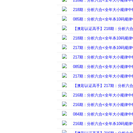
218期：分析六合<全年大小规律中
218期：分析六合<全年大小规律中
085期：分析六合<全年杀10码规律
【澳彩认证高手】218期：分析六合
218期：分析六合<全年杀10码规律
217期：分析六合<全年杀10码规律
217期：分析六合<全年大小规律中
085期：分析六合<全年大小规律中
217期：分析六合<全年大小规律中
【澳彩认证高手】217期：分析六合
216期：分析六合<全年大小规律中
216期：分析六合<全年大小规律中
084期：分析六合<全年大小规律中
216期：分析六合<全年杀10码规律