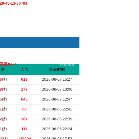
9-48-13-30T03
码皇APP
快捷通道
索
回复
人气
发表时间
.
（2026-07-10 20:23）
6
贴)
619
2026-08-07 15:27
8
贴)
277
2026-08-07 13:06
5
贴)
645
2026-08-07 12:47
1
贴)
68
2026-08-06 22:41
2
贴)
167
2026-08-06 22:39
1
贴)
111
2026-08-06 22:24