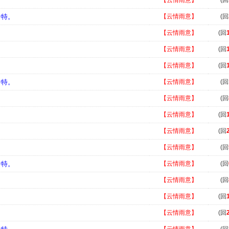
【云情雨意】
(回
中特。
【云情雨意】
(回
【云情雨意】
(回
【云情雨意】
(回
【云情雨意】
(回
中特。
【云情雨意】
(回
【云情雨意】
(回
【云情雨意】
(回
【云情雨意】
(回
【云情雨意】
(回
中特。
【云情雨意】
(回
【云情雨意】
(回
【云情雨意】
(回
【云情雨意】
(回