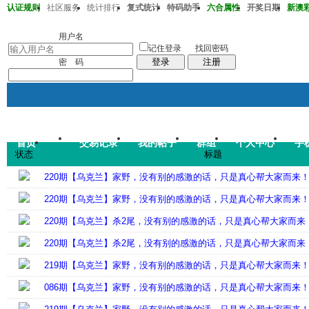
认证规则
社区服务
统计排行
复式统计
特码助手
六合属性
开奖日期
新澳彩2
澳彩219期05-10-19-30-35-47T25
用户名
记住登录
找回密码
登录
注册
密 码
首页
交易记录
我的帖子
群组
个人中心
手
帖子
状态
标题
码皇总管
说：
2026年7月
220期【乌克兰】家野，没有别的感激的话，只是真心帮大家而来
220期【乌克兰】家野，没有别的感激的话，只是真心帮大家而来
220期【乌克兰】杀2尾，没有别的感激的话，只是真心帮大家而来
220期【乌克兰】杀2尾，没有别的感激的话，只是真心帮大家而来
219期【乌克兰】家野，没有别的感激的话，只是真心帮大家而来
086期【乌克兰】家野，没有别的感激的话，只是真心帮大家而来