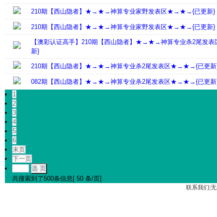
210期【西山隐者】★→★→神算专业家野发表区★→★→{已更新}
210期【西山隐者】★→★→神算专业家野发表区★→★→{已更新}
【澳彩认证高手】210期【西山隐者】★→★→神算专业杀2尾发表
新}
210期【西山隐者】★→★→神算专业杀2尾发表区★→★→{已更新
082期【西山隐者】★→★→神算专业杀2尾发表区★→★→{已更新
1
2
3
4
5
6
末页
下一页
选 页
共搜索到了500条信息[ 50 条/页]
联系我们
|
无