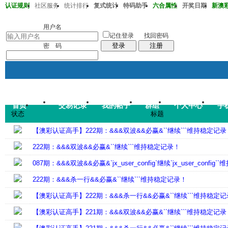
认证规则
社区服务
统计排行
复式统计
特码助手
六合属性
开奖日期
新澳彩2
澳彩221期44-20-28-15-18-05T30
用户名
记住登录
找回密码
登录
注册
密 码
首页
交易记录
我的帖子
群组
个人中心
手
帖子
状态
标题
码皇总管
说：
2026年7月
【澳彩认证高手】222期：&&&双波&&必赢&``继续```维持稳定记录
222期：&&&双波&&必赢&``继续```维持稳定记录！
087期：&&&双波&&必赢&`jx_user_config`继续`jx_user_confi
222期：&&&杀一行&&必赢&``继续```维持稳定记录！
【澳彩认证高手】222期：&&&杀一行&&必赢&``继续```维持稳定
【澳彩认证高手】221期：&&&双波&&必赢&``继续```维持稳定记录