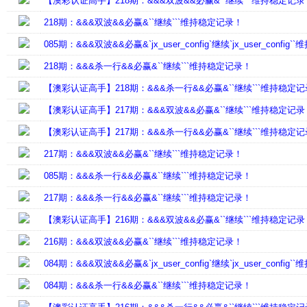
【澳彩认证高手】218期：&&&双波&&必赢&``继续```维持稳定记录
218期：&&&双波&&必赢&``继续```维持稳定记录！
085期：&&&双波&&必赢&`jx_user_config`继续`jx_user_confi
218期：&&&杀一行&&必赢&``继续```维持稳定记录！
【澳彩认证高手】218期：&&&杀一行&&必赢&``继续```维持稳定
【澳彩认证高手】217期：&&&双波&&必赢&``继续```维持稳定记录
【澳彩认证高手】217期：&&&杀一行&&必赢&``继续```维持稳定
217期：&&&双波&&必赢&``继续```维持稳定记录！
085期：&&&杀一行&&必赢&``继续```维持稳定记录！
217期：&&&杀一行&&必赢&``继续```维持稳定记录！
【澳彩认证高手】216期：&&&双波&&必赢&``继续```维持稳定记录
216期：&&&双波&&必赢&``继续```维持稳定记录！
084期：&&&双波&&必赢&`jx_user_config`继续`jx_user_confi
084期：&&&杀一行&&必赢&``继续```维持稳定记录！