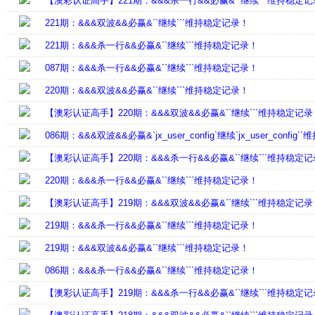
【澳彩认证高手】221期：&&&杀一行&&必赢&``继续```维持稳定
221期：&&&双波&&必赢&``继续```维持稳定记录！
221期：&&&杀一行&&必赢&``继续```维持稳定记录！
087期：&&&杀一行&&必赢&``继续```维持稳定记录！
220期：&&&双波&&必赢&``继续```维持稳定记录！
【澳彩认证高手】220期：&&&双波&&必赢&``继续```维持稳定记录
086期：&&&双波&&必赢&`jx_user_config`继续`jx_user_confi
【澳彩认证高手】220期：&&&杀一行&&必赢&``继续```维持稳定
220期：&&&杀一行&&必赢&``继续```维持稳定记录！
【澳彩认证高手】219期：&&&双波&&必赢&``继续```维持稳定记录
219期：&&&杀一行&&必赢&``继续```维持稳定记录！
219期：&&&双波&&必赢&``继续```维持稳定记录！
086期：&&&杀一行&&必赢&``继续```维持稳定记录！
【澳彩认证高手】219期：&&&杀一行&&必赢&``继续```维持稳定