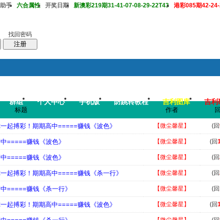
助手
六合属性
开奖日期
新澳彩219期31-41-07-08-29-22T43
港彩085期42-24-2
找回密码
注册
群组
个人中心
手机版
防跳转教程
吉利图库
吉利
搜
帖子
标题
作者
码皇总管
说：
2026年7月底即将 开启特邀高手2肖中特大赛，重奖一万 .
一起搏彩！期期高中=====赚钱《波色》
【微尘馨星】
(回
中=====赚钱《波色》
【微尘馨星】
(回
中=====赚钱《波色》
【微尘馨星】
(回
一起搏彩！期期高中=====赚钱《杀一行》
【微尘馨星】
(回
中=====赚钱《杀一行》
【微尘馨星】
(回
一起搏彩！期期高中=====赚钱《波色》
【微尘馨星】
(回