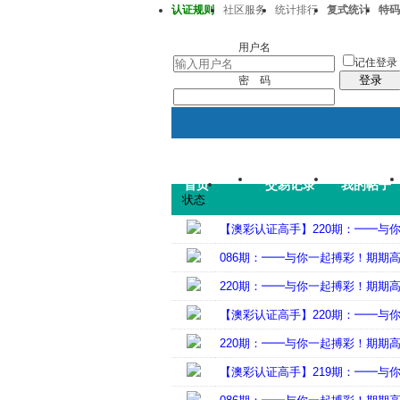
认证规则
社区服务
统计排行
复式统计
特码
澳彩219期05-10-19-30-35-47T25
用户名
记住登录
登录
密 码
首页
交易记录
我的帖子
状态
【澳彩认证高手】220期：━━与你
086期：━━与你一起搏彩！期期高
220期：━━与你一起搏彩！期期高
【澳彩认证高手】220期：━━与你
220期：━━与你一起搏彩！期期高
【澳彩认证高手】219期：━━与你