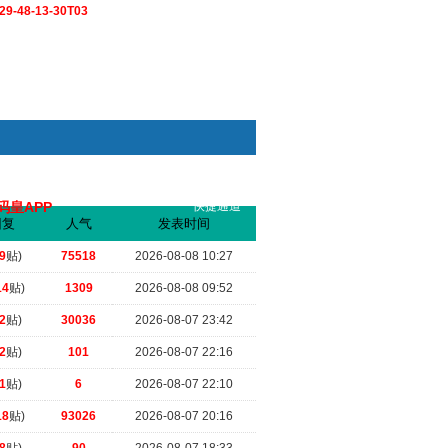
9-48-13-30T03
码皇APP
快捷通道
索
回复
人气
发表时间
.
（2026-07-10 20:23）
9
贴)
75518
2026-08-08 10:27
14
贴)
1309
2026-08-08 09:52
2
贴)
30036
2026-08-07 23:42
2
贴)
101
2026-08-07 22:16
1
贴)
6
2026-08-07 22:10
18
贴)
93026
2026-08-07 20:16