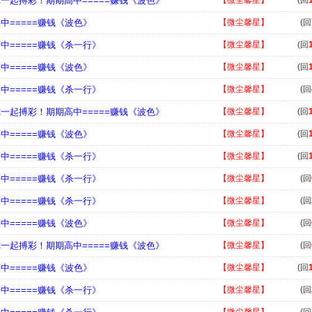
一起搏彩！期期高中=====赚钱《波色》
【微尘馨星】
(回
中=====赚钱《波色》
【微尘馨星】
(回
中=====赚钱《杀一行》
【微尘馨星】
(回
中=====赚钱《波色》
【微尘馨星】
(回
中=====赚钱《杀一行》
【微尘馨星】
(回
一起搏彩！期期高中=====赚钱《波色》
【微尘馨星】
(回
中=====赚钱《波色》
【微尘馨星】
(回
中=====赚钱《杀一行》
【微尘馨星】
(回
中=====赚钱《杀一行》
【微尘馨星】
(回
中=====赚钱《杀一行》
【微尘馨星】
(回
中=====赚钱《波色》
【微尘馨星】
(回
一起搏彩！期期高中=====赚钱《波色》
【微尘馨星】
(回
中=====赚钱《波色》
【微尘馨星】
(回
中=====赚钱《杀一行》
【微尘馨星】
(回