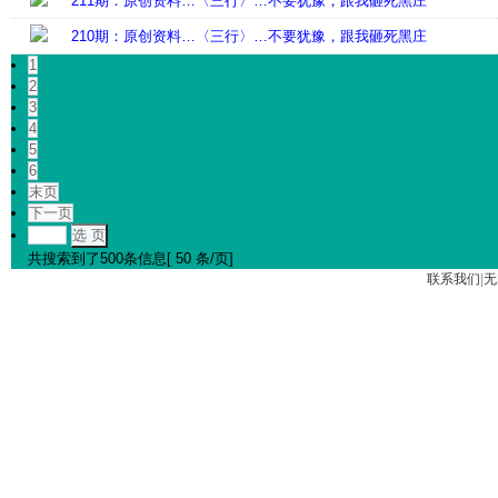
211期：原创资料…〈三行〉…不要犹豫，跟我砸死黑庄
210期：原创资料…〈三行〉…不要犹豫，跟我砸死黑庄
1
2
3
4
5
6
末页
下一页
选 页
共搜索到了500条信息[ 50 条/页]
联系我们
|
无