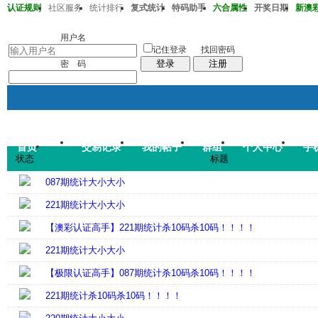
认证规则
社区服务
统计排行
复式统计
特码助手
六合属性
开奖日期
新澳彩2
澳彩220期36-38-32-13-20-01T30
用户名
记住登录
找回密码
登录
注册
密 码
首页
交易记录
我的帖子
群组
个人中心
手
帖子
状态
标题
码皇总管
说：
2026年7月
087期统计大小大小
221期统计大小大小
【澳彩认证高手】221期统计杀10码杀10码！！！！
221期统计大小大小
【极限认证高手】087期统计杀10码杀10码！！！！
221期统计杀10码杀10码！！！！