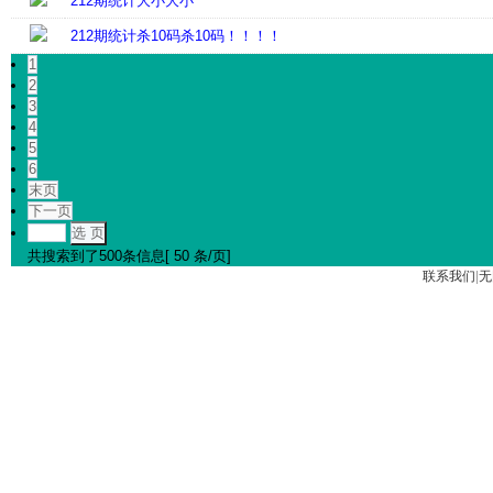
212期统计大小大小
212期统计杀10码杀10码！！！！
1
2
3
4
5
6
末页
下一页
选 页
共搜索到了500条信息[ 50 条/页]
联系我们
|
无