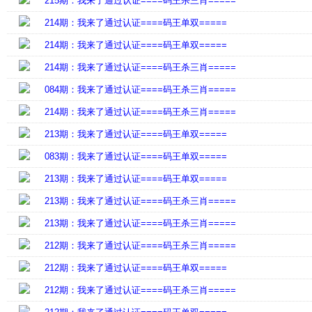
215期：我来了通过认证====码王杀三肖=====
214期：我来了通过认证====码王单双=====
214期：我来了通过认证====码王单双=====
214期：我来了通过认证====码王杀三肖=====
084期：我来了通过认证====码王杀三肖=====
214期：我来了通过认证====码王杀三肖=====
213期：我来了通过认证====码王单双=====
083期：我来了通过认证====码王单双=====
213期：我来了通过认证====码王单双=====
213期：我来了通过认证====码王杀三肖=====
213期：我来了通过认证====码王杀三肖=====
212期：我来了通过认证====码王杀三肖=====
212期：我来了通过认证====码王单双=====
212期：我来了通过认证====码王杀三肖=====