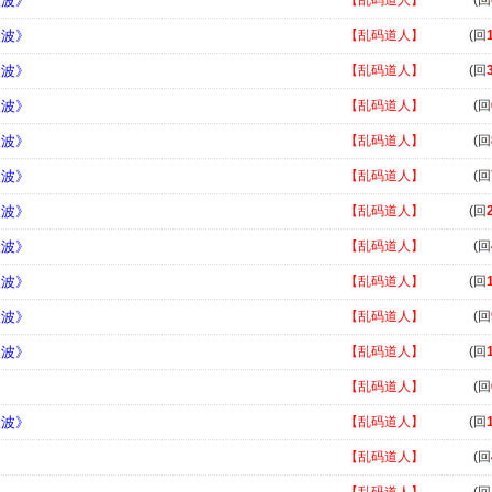
双波》
【乱码道人】
(回
双波》
【乱码道人】
(回
双波》
【乱码道人】
(回
双波》
【乱码道人】
(回
双波》
【乱码道人】
(回
双波》
【乱码道人】
(回
双波》
【乱码道人】
(回
双波》
【乱码道人】
(回
双波》
【乱码道人】
(回
双波》
【乱码道人】
(回
双波》
【乱码道人】
(回
【乱码道人】
(回
双波》
【乱码道人】
(回
【乱码道人】
(回