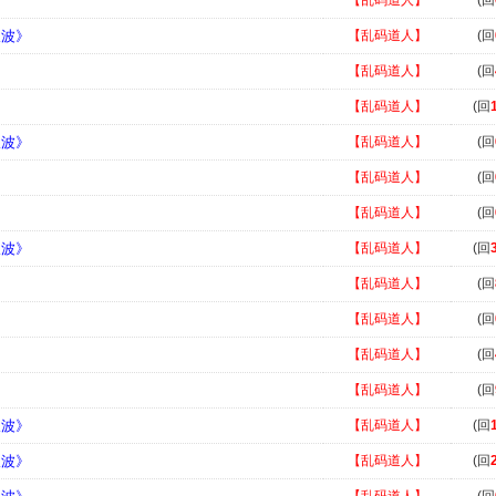
【乱码道人】
(回
双波》
【乱码道人】
(回
【乱码道人】
(回
【乱码道人】
(回
双波》
【乱码道人】
(回
【乱码道人】
(回
【乱码道人】
(回
双波》
【乱码道人】
(回
【乱码道人】
(回
【乱码道人】
(回
【乱码道人】
(回
【乱码道人】
(回
双波》
【乱码道人】
(回
双波》
【乱码道人】
(回