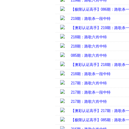
219期：路歌六肖中特
【极限认证高手】086期：路歌杀
219期：路歌杀一段中特
【澳彩认证高手】219期：路歌杀
218期：路歌六肖中特
218期：路歌六肖中特
085期：路歌六肖中特
【澳彩认证高手】218期：路歌杀
218期：路歌杀一段中特
217期：路歌六肖中特
217期：路歌杀一段中特
217期：路歌六肖中特
【澳彩认证高手】217期：路歌杀
【极限认证高手】085期：路歌杀