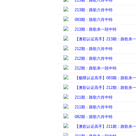
213期：路歌六肖中特
213期：路歌六肖中特
083期：路歌六肖中特
213期：路歌杀一段中特
【澳彩认证高手】213期：路歌杀
212期：路歌六肖中特
212期：路歌六肖中特
212期：路歌杀一段中特
【极限认证高手】083期：路歌杀
【澳彩认证高手】212期：路歌杀
211期：路歌六肖中特
211期：路歌六肖中特
082期：路歌六肖中特
【澳彩认证高手】211期：路歌杀