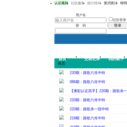
认证规则
社区服务
统计排行
复式统计
特码
澳彩219期05-10-19-30-35-47T25
用户名
记住登录
登录
密 码
首页
交易记录
我的帖子
状态
220期：路歌六肖中特
086期：路歌六肖中特
【澳彩认证高手】220期：路歌杀
220期：路歌六肖中特
220期：路歌杀一段中特
219期：路歌六肖中特