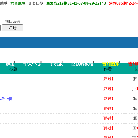
助手
六合属性
开奖日期
新澳彩219期31-41-07-08-29-22T43
港彩085期42-24-2
找回密码
注册
群组
个人中心
手机版
防跳转教程
吉利图库
吉利
搜
帖子
标题
作者
码皇总管
说：
2026年7月底即将 开启特邀高手2肖中特大赛，重奖一万 .
【路过】
(回
【路过】
(回
一段中特
【路过】
(回
【路过】
(回
【路过】
(回
【路过】
(回