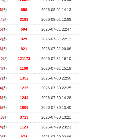
10
贴)
120468
2026-08-01 20:04
6
贴)
658
2026-08-01 14:13
14
贴)
3193
2026-08-01 12:08
5
贴)
694
2026-07-31 22:47
2
贴)
929
2026-07-31 22:12
6
贴)
821
2026-07-31 20:08
10
贴)
121173
2026-07-31 16:10
4
贴)
1100
2026-07-31 15:18
7
贴)
1352
2026-07-30 22:50
4
贴)
1215
2026-07-30 22:25
6
贴)
1244
2026-07-30 14:28
5
贴)
1009
2026-07-30 13:40
13
贴)
3713
2026-07-30 13:21
4
贴)
1123
2026-07-29 23:23