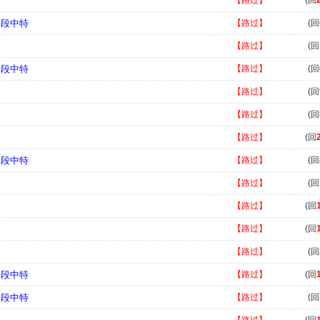
【路过】
(回
一段中特
【路过】
(回
【路过】
(回
一段中特
【路过】
(回
【路过】
(回
【路过】
(回
【路过】
(回
一段中特
【路过】
(回
【路过】
(回
【路过】
(回
【路过】
(回
【路过】
(回
一段中特
【路过】
(回
一段中特
【路过】
(回