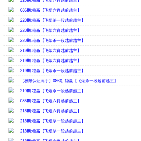
220期:稳赢【飞烟六肖越前越主】
086期:稳赢【飞烟六肖越前越主】
220期:稳赢【飞烟杀一段越前越主】
220期:稳赢【飞烟六肖越前越主】
220期:稳赢【飞烟杀一段越前越主】
219期:稳赢【飞烟六肖越前越主】
219期:稳赢【飞烟六肖越前越主】
219期:稳赢【飞烟杀一段越前越主】
【极限认证高手】086期:稳赢【飞烟杀一段越前越主】
219期:稳赢【飞烟杀一段越前越主】
085期:稳赢【飞烟六肖越前越主】
218期:稳赢【飞烟六肖越前越主】
218期:稳赢【飞烟杀一段越前越主】
218期:稳赢【飞烟杀一段越前越主】