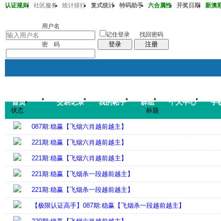
认证规则
社区服务
统计排行
复式统计
特码助手
六合属性
开奖日期
新澳彩2
澳彩220期36-38-32-13-20-01T30
用户名
记住登录
找回密码
登录
注册
密 码
首页
交易记录
我的帖子
群组
个人中心
手
帖子
状态
标题
码皇总管
说：
2026年7月
087期:稳赢【飞烟六肖越前越主】
221期:稳赢【飞烟六肖越前越主】
221期:稳赢【飞烟六肖越前越主】
221期:稳赢【飞烟杀一段越前越主】
221期:稳赢【飞烟杀一段越前越主】
【极限认证高手】087期:稳赢【飞烟杀一段越前越主】