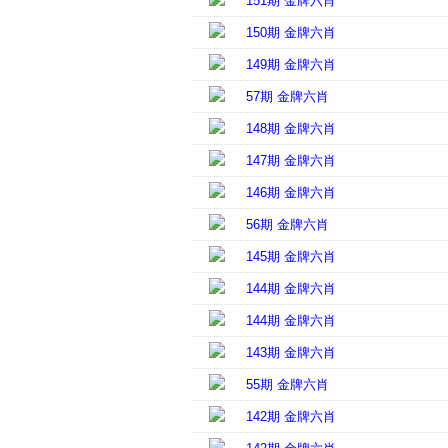
151期 金牌六肖
150期 金牌六肖
149期 金牌六肖
57期 金牌六肖
148期 金牌六肖
147期 金牌六肖
146期 金牌六肖
56期 金牌六肖
145期 金牌六肖
144期 金牌六肖
144期 金牌六肖
143期 金牌六肖
55期 金牌六肖
142期 金牌六肖