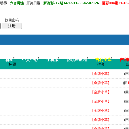
助手
六合属性
开奖日期
新澳彩217期34-12-11-30-42-07T26
港彩084期31-16-0
找回密码
注册
群组
个人中心
手机版
防跳转教程
吉利图库
吉利
搜
帖子
标题
作者
码皇总管
说：
2026年7月底即将 开启特邀高手2肖中特大赛，重奖一万 .
【金牌小草】
(回
【金牌小草】
(回
【金牌小草】
(回
【金牌小草】
(回
【金牌小草】
(回
【金牌小草】
(回