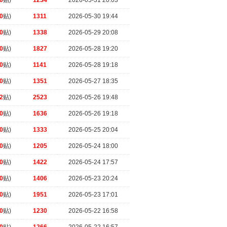
0
贴)
1234
2026-05-31 20:03
0
贴)
1311
2026-05-30 19:44
0
贴)
1338
2026-05-29 20:08
0
贴)
1827
2026-05-28 19:20
0
贴)
1141
2026-05-28 19:18
0
贴)
1351
2026-05-27 18:35
2
贴)
2523
2026-05-26 19:48
0
贴)
1636
2026-05-26 19:18
0
贴)
1333
2026-05-25 20:04
0
贴)
1205
2026-05-24 18:00
0
贴)
1422
2026-05-24 17:57
0
贴)
1406
2026-05-23 20:24
0
贴)
1951
2026-05-23 17:01
0
贴)
1230
2026-05-22 16:58