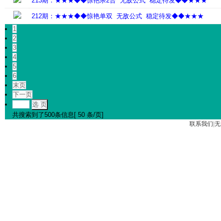
213期：★★★◆◆惊艳杀2合 无敌公式 稳定待发◆◆★★★
212期：★★★◆◆惊艳单双 无敌公式 稳定待发◆◆★★★
1
2
3
4
5
6
末页
下一页
选 页
共搜索到了500条信息[ 50 条/页]
联系我们
|
无