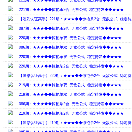
221期：★★★◆◆惊艳单双 无敌公式 稳定待发◆◆★★★
221期：★★★◆◆惊艳杀2合 无敌公式 稳定待发◆◆★★★
【澳彩认证高手】221期：★★★◆◆惊艳杀2合 无敌公式 稳定
087期：★★★◆◆惊艳杀2合 无敌公式 稳定待发◆◆★★★
220期：★★★◆◆惊艳单双 无敌公式 稳定待发◆◆★★★
086期：★★★◆◆惊艳单双 无敌公式 稳定待发◆◆★★★
220期：★★★◆◆惊艳单双 无敌公式 稳定待发◆◆★★★
220期：★★★◆◆惊艳杀2合 无敌公式 稳定待发◆◆★★★
【澳彩认证高手】220期：★★★◆◆惊艳杀2合 无敌公式 稳定
219期：★★★◆◆惊艳单双 无敌公式 稳定待发◆◆★★★
219期：★★★◆◆惊艳单双 无敌公式 稳定待发◆◆★★★
086期：★★★◆◆惊艳杀2合 无敌公式 稳定待发◆◆★★★
219期：★★★◆◆惊艳杀2合 无敌公式 稳定待发◆◆★★★
【澳彩认证高手】219期：★★★◆◆惊艳杀2合 无敌公式 稳定