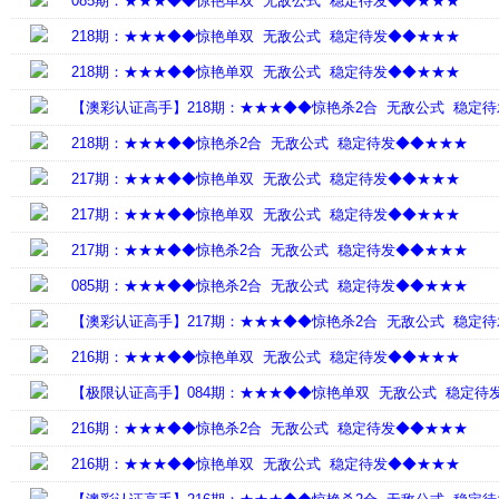
085期：★★★◆◆惊艳单双 无敌公式 稳定待发◆◆★★★
218期：★★★◆◆惊艳单双 无敌公式 稳定待发◆◆★★★
218期：★★★◆◆惊艳单双 无敌公式 稳定待发◆◆★★★
【澳彩认证高手】218期：★★★◆◆惊艳杀2合 无敌公式 稳定
218期：★★★◆◆惊艳杀2合 无敌公式 稳定待发◆◆★★★
217期：★★★◆◆惊艳单双 无敌公式 稳定待发◆◆★★★
217期：★★★◆◆惊艳单双 无敌公式 稳定待发◆◆★★★
217期：★★★◆◆惊艳杀2合 无敌公式 稳定待发◆◆★★★
085期：★★★◆◆惊艳杀2合 无敌公式 稳定待发◆◆★★★
【澳彩认证高手】217期：★★★◆◆惊艳杀2合 无敌公式 稳定
216期：★★★◆◆惊艳单双 无敌公式 稳定待发◆◆★★★
【极限认证高手】084期：★★★◆◆惊艳单双 无敌公式 稳定待
216期：★★★◆◆惊艳杀2合 无敌公式 稳定待发◆◆★★★
216期：★★★◆◆惊艳单双 无敌公式 稳定待发◆◆★★★