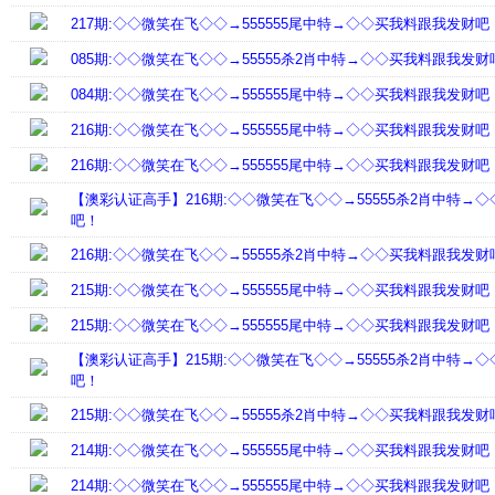
217期:◇◇微笑在飞◇◇→555555尾中特→◇◇买我料跟我发财吧
085期:◇◇微笑在飞◇◇→55555杀2肖中特→◇◇买我料跟我发财
084期:◇◇微笑在飞◇◇→555555尾中特→◇◇买我料跟我发财吧
216期:◇◇微笑在飞◇◇→555555尾中特→◇◇买我料跟我发财吧
216期:◇◇微笑在飞◇◇→555555尾中特→◇◇买我料跟我发财吧
【澳彩认证高手】216期:◇◇微笑在飞◇◇→55555杀2肖中特→
吧！
216期:◇◇微笑在飞◇◇→55555杀2肖中特→◇◇买我料跟我发财
215期:◇◇微笑在飞◇◇→555555尾中特→◇◇买我料跟我发财吧
215期:◇◇微笑在飞◇◇→555555尾中特→◇◇买我料跟我发财吧
【澳彩认证高手】215期:◇◇微笑在飞◇◇→55555杀2肖中特→
吧！
215期:◇◇微笑在飞◇◇→55555杀2肖中特→◇◇买我料跟我发财
214期:◇◇微笑在飞◇◇→555555尾中特→◇◇买我料跟我发财吧
214期:◇◇微笑在飞◇◇→555555尾中特→◇◇买我料跟我发财吧