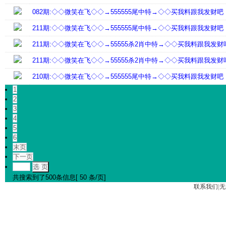
082期:◇◇微笑在飞◇◇→555555尾中特→◇◇买我料跟我发财吧
211期:◇◇微笑在飞◇◇→555555尾中特→◇◇买我料跟我发财吧
211期:◇◇微笑在飞◇◇→55555杀2肖中特→◇◇买我料跟我发财
211期:◇◇微笑在飞◇◇→55555杀2肖中特→◇◇买我料跟我发财
210期:◇◇微笑在飞◇◇→555555尾中特→◇◇买我料跟我发财吧
1
2
3
4
5
6
末页
下一页
选 页
共搜索到了500条信息[ 50 条/页]
联系我们
|
无