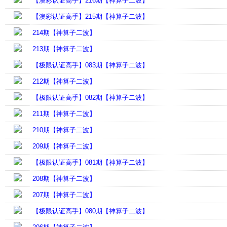
【澳彩认证高手】216期【神算子二波】
【澳彩认证高手】215期【神算子二波】
214期【神算子二波】
213期【神算子二波】
【极限认证高手】083期【神算子二波】
212期【神算子二波】
【极限认证高手】082期【神算子二波】
211期【神算子二波】
210期【神算子二波】
209期【神算子二波】
【极限认证高手】081期【神算子二波】
208期【神算子二波】
207期【神算子二波】
【极限认证高手】080期【神算子二波】