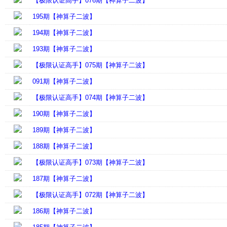
【极限认证高手】076期【神算子二波】
195期【神算子二波】
194期【神算子二波】
193期【神算子二波】
【极限认证高手】075期【神算子二波】
091期【神算子二波】
【极限认证高手】074期【神算子二波】
190期【神算子二波】
189期【神算子二波】
188期【神算子二波】
【极限认证高手】073期【神算子二波】
187期【神算子二波】
【极限认证高手】072期【神算子二波】
186期【神算子二波】