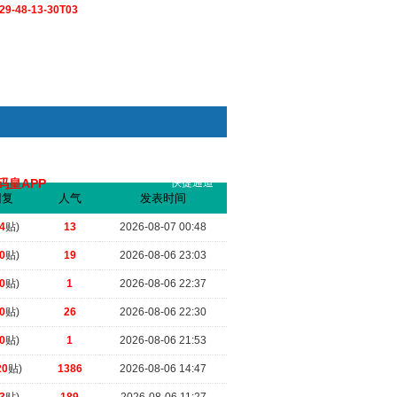
9-48-13-30T03
码皇APP
快捷通道
索
回复
人气
发表时间
.
（2026-07-10 20:23）
4
贴)
13
2026-08-07 00:48
0
贴)
19
2026-08-06 23:03
0
贴)
1
2026-08-06 22:37
0
贴)
26
2026-08-06 22:30
0
贴)
1
2026-08-06 21:53
20
贴)
1386
2026-08-06 14:47