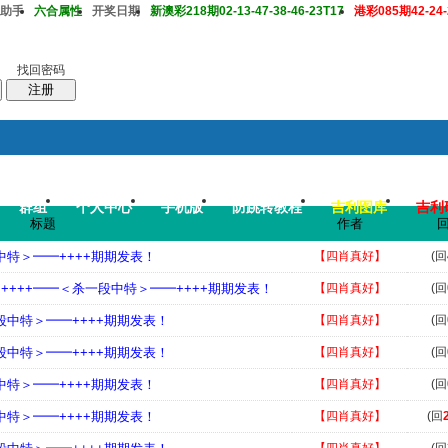
助手
六合属性
开奖日期
新澳彩218期02-13-47-38-46-23T17
港彩085期42-24-2
找回密码
注册
群组
个人中心
手机版
防跳转教程
吉利图库
吉利
搜
帖子
标题
作者
码皇总管
说：
2026年7月底即将 开启特邀高手2肖中特大赛，重奖一万 .
中特＞━━++++期期发表！
【四肖真好】
(回
++++━━＜杀一段中特＞━━++++期期发表！
【四肖真好】
(回
一段中特＞━━++++期期发表！
【四肖真好】
(回
一段中特＞━━++++期期发表！
【四肖真好】
(回
中特＞━━++++期期发表！
【四肖真好】
(回
中特＞━━++++期期发表！
【四肖真好】
(回