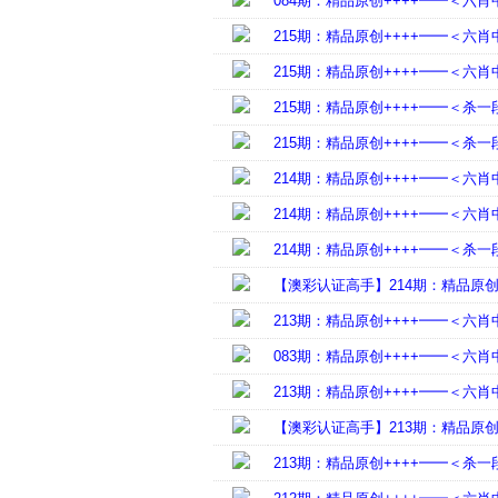
084期：精品原创++++━━＜六肖
215期：精品原创++++━━＜六肖
215期：精品原创++++━━＜六肖
215期：精品原创++++━━＜杀
215期：精品原创++++━━＜杀
214期：精品原创++++━━＜六肖
214期：精品原创++++━━＜六肖
214期：精品原创++++━━＜杀
【澳彩认证高手】214期：精品原创
213期：精品原创++++━━＜六肖
083期：精品原创++++━━＜六肖
213期：精品原创++++━━＜六肖
【澳彩认证高手】213期：精品原创
213期：精品原创++++━━＜杀