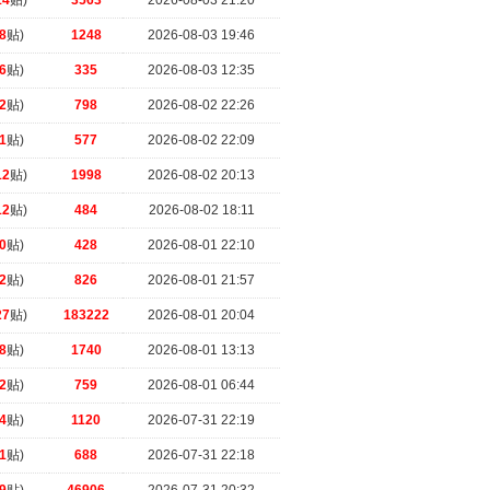
14
贴)
3563
2026-08-03 21:20
8
贴)
1248
2026-08-03 19:46
6
贴)
335
2026-08-03 12:35
2
贴)
798
2026-08-02 22:26
1
贴)
577
2026-08-02 22:09
12
贴)
1998
2026-08-02 20:13
12
贴)
484
2026-08-02 18:11
0
贴)
428
2026-08-01 22:10
2
贴)
826
2026-08-01 21:57
27
贴)
183222
2026-08-01 20:04
8
贴)
1740
2026-08-01 13:13
2
贴)
759
2026-08-01 06:44
4
贴)
1120
2026-07-31 22:19
1
贴)
688
2026-07-31 22:18