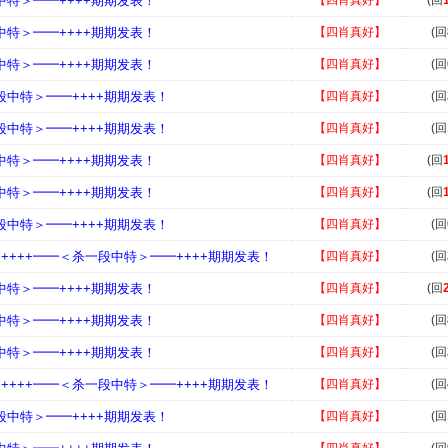
中特＞━━++++期期发表！
【四肖真好】
(回
中特＞━━++++期期发表！
【四肖真好】
(回
中特＞━━++++期期发表！
【四肖真好】
(回
一段中特＞━━++++期期发表！
【四肖真好】
(回
一段中特＞━━++++期期发表！
【四肖真好】
(回
中特＞━━++++期期发表！
【四肖真好】
(回
中特＞━━++++期期发表！
【四肖真好】
(回
一段中特＞━━++++期期发表！
【四肖真好】
(回
++++━━＜杀一段中特＞━━++++期期发表！
【四肖真好】
(回
中特＞━━++++期期发表！
【四肖真好】
(回
中特＞━━++++期期发表！
【四肖真好】
(回
中特＞━━++++期期发表！
【四肖真好】
(回
++++━━＜杀一段中特＞━━++++期期发表！
【四肖真好】
(回
一段中特＞━━++++期期发表！
【四肖真好】
(回