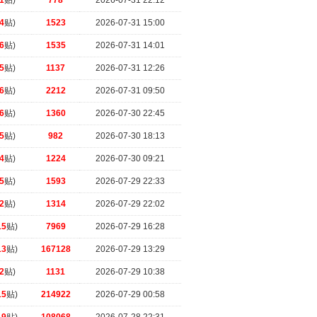
1
贴)
778
2026-07-31 22:12
4
贴)
1523
2026-07-31 15:00
6
贴)
1535
2026-07-31 14:01
5
贴)
1137
2026-07-31 12:26
6
贴)
2212
2026-07-31 09:50
6
贴)
1360
2026-07-30 22:45
5
贴)
982
2026-07-30 18:13
4
贴)
1224
2026-07-30 09:21
5
贴)
1593
2026-07-29 22:33
2
贴)
1314
2026-07-29 22:02
15
贴)
7969
2026-07-29 16:28
13
贴)
167128
2026-07-29 13:29
2
贴)
1131
2026-07-29 10:38
15
贴)
214922
2026-07-29 00:58