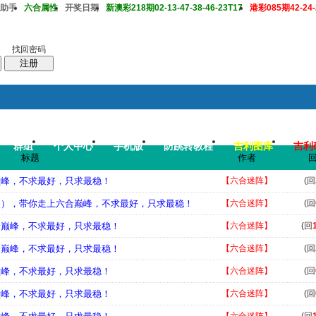
助手
六合属性
开奖日期
新澳彩218期02-13-47-38-46-23T17
港彩085期42-24-2
找回密码
注册
群组
个人中心
手机版
防跳转教程
吉利图库
吉利
搜
帖子
标题
作者
码皇总管
说：
2026年7月底即将 开启特邀高手2肖中特大赛，重奖一万 .
巅峰，不求最好，只求最稳！
【六合迷阵】
(回
波），带你走上六合巅峰，不求最好，只求最稳！
【六合迷阵】
(回
合巅峰，不求最好，只求最稳！
【六合迷阵】
(回
合巅峰，不求最好，只求最稳！
【六合迷阵】
(回
巅峰，不求最好，只求最稳！
【六合迷阵】
(回
巅峰，不求最好，只求最稳！
【六合迷阵】
(回