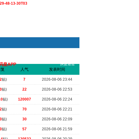
9-48-13-30T03
码皇APP
快捷通道
索
回复
人气
发表时间
.
（2026-07-10 20:23）
2
贴)
7
2026-08-06 23:44
0
贴)
22
2026-08-06 22:53
10
贴)
120007
2026-08-06 22:24
2
贴)
70
2026-08-06 22:21
0
贴)
30
2026-08-06 22:09
0
贴)
57
2026-08-06 21:59