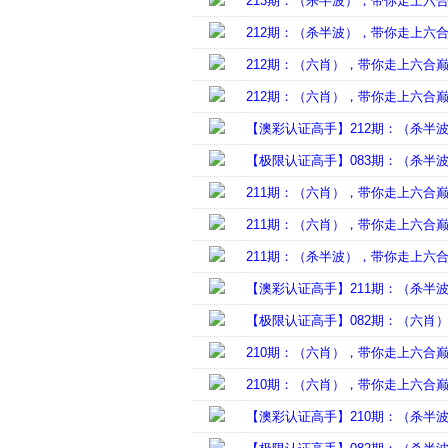
213期：（杀半波），带你走上六
212期：（杀半波），带你走上六
212期：（六肖），带你走上六合
212期：（六肖），带你走上六合
【澳彩认证高手】212期：（杀半
【极限认证高手】083期：（杀半
211期：（六肖），带你走上六合
211期：（六肖），带你走上六合
211期：（杀半波），带你走上六
【澳彩认证高手】211期：（杀半
【极限认证高手】082期：（六肖
210期：（六肖），带你走上六合
210期：（六肖），带你走上六合
【澳彩认证高手】210期：（杀半