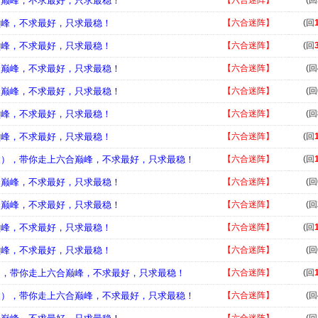
合巅峰，不求最好，只求最稳！
【六合迷阵】
(回
巅峰，不求最好，只求最稳！
【六合迷阵】
(回
巅峰，不求最好，只求最稳！
【六合迷阵】
(回
合巅峰，不求最好，只求最稳！
【六合迷阵】
(回
合巅峰，不求最好，只求最稳！
【六合迷阵】
(回
巅峰，不求最好，只求最稳！
【六合迷阵】
(回
巅峰，不求最好，只求最稳！
【六合迷阵】
(回
波），带你走上六合巅峰，不求最好，只求最稳！
【六合迷阵】
(回
合巅峰，不求最好，只求最稳！
【六合迷阵】
(回
合巅峰，不求最好，只求最稳！
【六合迷阵】
(回
巅峰，不求最好，只求最稳！
【六合迷阵】
(回
巅峰，不求最好，只求最稳！
【六合迷阵】
(回
），带你走上六合巅峰，不求最好，只求最稳！
【六合迷阵】
(回
波），带你走上六合巅峰，不求最好，只求最稳！
【六合迷阵】
(回