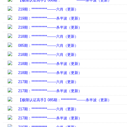
【极限认证高手】086期：***********--------杀半波（更新）
219期：***********--------六肖（更新）
219期：***********--------杀半波（更新）
219期：***********--------杀半波（更新）
218期：***********--------六肖（更新）
085期：***********--------六肖（更新）
218期：***********--------六肖（更新）
218期：***********--------杀半波（更新）
218期：***********--------杀半波（更新）
217期：***********--------六肖（更新）
217期：***********--------杀半波（更新）
【极限认证高手】085期：***********--------杀半波（更新）
217期：***********--------六肖（更新）
217期：***********--------杀半波（更新）