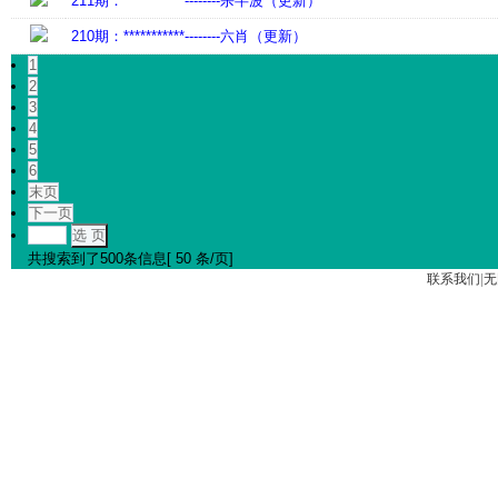
211期：***********--------杀半波（更新）
210期：***********--------六肖（更新）
1
2
3
4
5
6
末页
下一页
选 页
共搜索到了500条信息[ 50 条/页]
联系我们
|
无