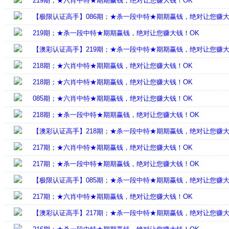
219期；★六肖中特★期期赢钱，绝对让您赚大钱！OK
【极限认证高手】086期；★杀一段中特★期期赢钱，绝对让您赚大
219期；★杀一段中特★期期赢钱，绝对让您赚大钱！OK
【澳彩认证高手】219期；★杀一段中特★期期赢钱，绝对让您赚大
218期；★六肖中特★期期赢钱，绝对让您赚大钱！OK
218期；★六肖中特★期期赢钱，绝对让您赚大钱！OK
085期；★六肖中特★期期赢钱，绝对让您赚大钱！OK
218期；★杀一段中特★期期赢钱，绝对让您赚大钱！OK
【澳彩认证高手】218期；★杀一段中特★期期赢钱，绝对让您赚大
217期；★六肖中特★期期赢钱，绝对让您赚大钱！OK
217期；★杀一段中特★期期赢钱，绝对让您赚大钱！OK
【极限认证高手】085期；★杀一段中特★期期赢钱，绝对让您赚大
217期；★六肖中特★期期赢钱，绝对让您赚大钱！OK
【澳彩认证高手】217期；★杀一段中特★期期赢钱，绝对让您赚大