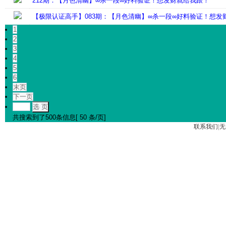
212期：【月色清幽】∞杀一段∞好料验证！想发财就给我跟！
【极限认证高手】083期：【月色清幽】∞杀一段∞好料验证！想发
1
2
3
4
5
6
末页
下一页
选 页
共搜索到了500条信息[ 50 条/页]
联系我们
|
无