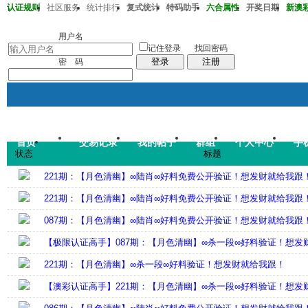
认证规则
社区服务
统计排行
复式统计
特码助手
六合属性
开奖日期
新澳彩2
澳彩220期36-38-32-13-20-01T30
用户名
记住登录
找回密码
登录
注册
密 码
首页
交易记录
我的帖子
群组
个人中心
手
帖子
状态
标题
码皇总管
说：
2026年7月
221期：【月色清幽】∞陆肖∞好料免费公开验证！想发财就给我跟
221期：【月色清幽】∞陆肖∞好料免费公开验证！想发财就给我跟
087期：【月色清幽】∞陆肖∞好料免费公开验证！想发财就给我跟
【极限认证高手】087期：【月色清幽】∞杀一段∞好料验证！想发
221期：【月色清幽】∞杀一段∞好料验证！想发财就给我跟！
【澳彩认证高手】221期：【月色清幽】∞杀一段∞好料验证！想发