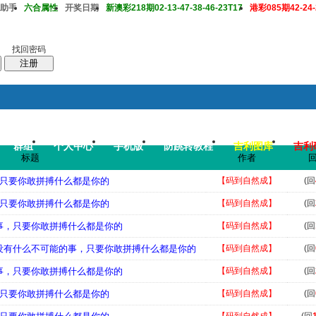
助手
六合属性
开奖日期
新澳彩218期02-13-47-38-46-23T17
港彩085期42-24-2
找回密码
注册
群组
个人中心
手机版
防跳转教程
吉利图库
吉利
搜
帖子
标题
作者
码皇总管
说：
2026年7月底即将 开启特邀高手2肖中特大赛，重奖一万 .
事，只要你敢拼搏什么都是你的
【码到自然成】
(回
事，只要你敢拼搏什么都是你的
【码到自然成】
(回
的事，只要你敢拼搏什么都是你的
【码到自然成】
(回
，没有什么不可能的事，只要你敢拼搏什么都是你的
【码到自然成】
(回
的事，只要你敢拼搏什么都是你的
【码到自然成】
(回
事，只要你敢拼搏什么都是你的
【码到自然成】
(回