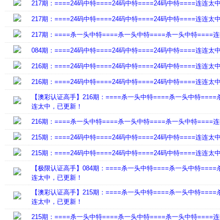
217期：====24码中特====24码中特====24码中特====连连
217期：====24码中特====24码中特====24码中特====连连
217期：====杀一头中特====杀一头中特====杀一头中特===
084期：====24码中特====24码中特====24码中特====连连
216期：====24码中特====24码中特====24码中特====连连
216期：====24码中特====24码中特====24码中特====连连
【澳彩认证高手】216期：====杀一头中特====杀一头中特====
连太中，已更新！
216期：====杀一头中特====杀一头中特====杀一头中特===
215期：====24码中特====24码中特====24码中特====连连
215期：====24码中特====24码中特====24码中特====连连
【极限认证高手】084期：====杀一头中特====杀一头中特====
连太中，已更新！
【澳彩认证高手】215期：====杀一头中特====杀一头中特====
连太中，已更新！
215期：====杀一头中特====杀一头中特====杀一头中特===