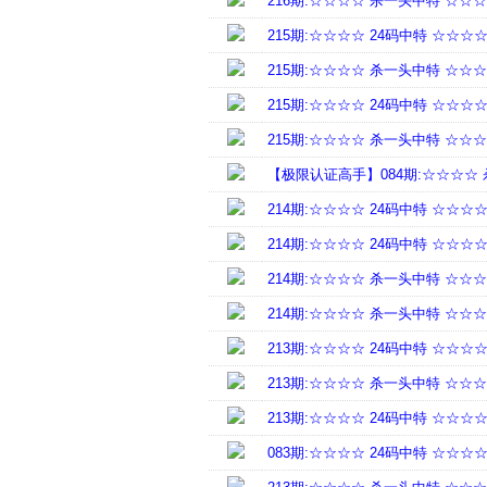
216期:☆☆☆☆ 杀一头中特 ☆☆
215期:☆☆☆☆ 24码中特 ☆☆☆
215期:☆☆☆☆ 杀一头中特 ☆☆
215期:☆☆☆☆ 24码中特 ☆☆☆
215期:☆☆☆☆ 杀一头中特 ☆☆
【极限认证高手】084期:☆☆☆☆
214期:☆☆☆☆ 24码中特 ☆☆☆
214期:☆☆☆☆ 24码中特 ☆☆☆
214期:☆☆☆☆ 杀一头中特 ☆☆
214期:☆☆☆☆ 杀一头中特 ☆☆
213期:☆☆☆☆ 24码中特 ☆☆☆
213期:☆☆☆☆ 杀一头中特 ☆☆
213期:☆☆☆☆ 24码中特 ☆☆☆
083期:☆☆☆☆ 24码中特 ☆☆☆