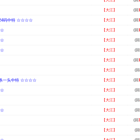
☆
【大江】
(回
☆
【大江】
(回
24码中特 ☆☆☆☆
【大江】
(回
☆☆
【大江】
(回
☆☆
【大江】
(回
☆☆
【大江】
(回
☆
【大江】
(回
☆
【大江】
(回
 杀一头中特 ☆☆☆☆
【大江】
(回
☆☆
【大江】
(回
☆
【大江】
(回
☆☆
【大江】
(回
☆
【大江】
(回
☆
【大江】
(回