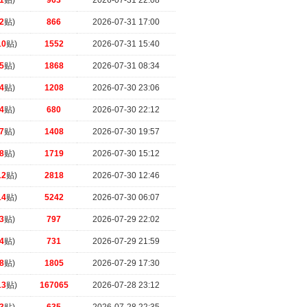
1
贴)
963
2026-07-31 22:08
2
贴)
866
2026-07-31 17:00
10
贴)
1552
2026-07-31 15:40
5
贴)
1868
2026-07-31 08:34
4
贴)
1208
2026-07-30 23:06
4
贴)
680
2026-07-30 22:12
7
贴)
1408
2026-07-30 19:57
8
贴)
1719
2026-07-30 15:12
12
贴)
2818
2026-07-30 12:46
14
贴)
5242
2026-07-30 06:07
3
贴)
797
2026-07-29 22:02
4
贴)
731
2026-07-29 21:59
8
贴)
1805
2026-07-29 17:30
13
贴)
167065
2026-07-28 23:12