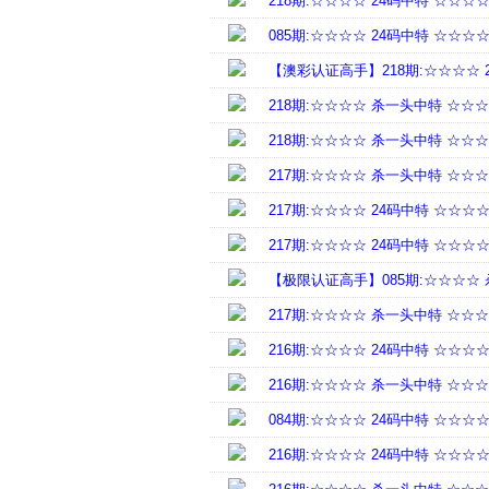
218期:☆☆☆☆ 24码中特 ☆☆☆
085期:☆☆☆☆ 24码中特 ☆☆☆
【澳彩认证高手】218期:☆☆☆☆ 
218期:☆☆☆☆ 杀一头中特 ☆☆
218期:☆☆☆☆ 杀一头中特 ☆☆
217期:☆☆☆☆ 杀一头中特 ☆☆
217期:☆☆☆☆ 24码中特 ☆☆☆
217期:☆☆☆☆ 24码中特 ☆☆☆
【极限认证高手】085期:☆☆☆☆
217期:☆☆☆☆ 杀一头中特 ☆☆
216期:☆☆☆☆ 24码中特 ☆☆☆
216期:☆☆☆☆ 杀一头中特 ☆☆
084期:☆☆☆☆ 24码中特 ☆☆☆
216期:☆☆☆☆ 24码中特 ☆☆☆