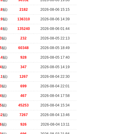
16
贴)
90552
2026-08-06 19:08
18
贴)
2182
2026-08-06 15:15
19
贴)
136310
2026-08-06 14:39
16
贴)
135240
2026-08-06 01:44
3
贴)
232
2026-08-05 22:13
5
贴)
60348
2026-08-05 18:49
14
贴)
928
2026-08-05 17:40
4
贴)
347
2026-08-05 14:19
11
贴)
1267
2026-08-04 22:30
3
贴)
699
2026-08-04 22:01
4
贴)
467
2026-08-04 17:58
5
贴)
45253
2026-08-04 15:34
32
贴)
7267
2026-08-04 13:46
6
贴)
926
2026-08-04 13:11