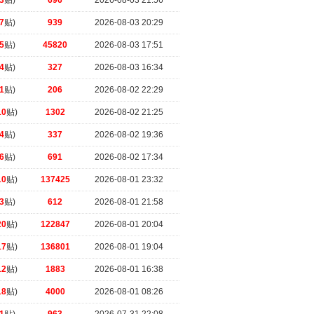
3
贴)
696
2026-08-03 21:56
7
贴)
939
2026-08-03 20:29
5
贴)
45820
2026-08-03 17:51
4
贴)
327
2026-08-03 16:34
1
贴)
206
2026-08-02 22:29
10
贴)
1302
2026-08-02 21:25
4
贴)
337
2026-08-02 19:36
6
贴)
691
2026-08-02 17:34
10
贴)
137425
2026-08-01 23:32
3
贴)
612
2026-08-01 21:58
20
贴)
122847
2026-08-01 20:04
17
贴)
136801
2026-08-01 19:04
12
贴)
1883
2026-08-01 16:38
18
贴)
4000
2026-08-01 08:26