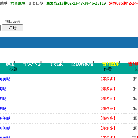
助手
六合属性
开奖日期
新澳彩218期02-13-47-38-46-23T17
港彩085期42-24-2
找回密码
注册
群组
个人中心
手机版
防跳转教程
吉利图库
吉利
搜
帖子
标题
作者
码皇总管
说：
2026年7月底即将 开启特邀高手2肖中特大赛，重奖一万 .
=美美哒
【郑多多】
(回
美哒
【郑多多】
(回
美哒
【郑多多】
(回
美哒
【郑多多】
(回
=美美哒
【郑多多】
(回
=美美哒
【郑多多】
(回