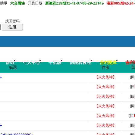
助手
六合属性
开奖日期
新澳彩219期31-41-07-08-29-22T43
港彩085期42-24-2
找回密码
注册
群组
个人中心
手机版
防跳转教程
吉利图库
吉利
搜
帖子
标题
作者
码皇总管
说：
2026年7月底即将 开启特邀高手2肖中特大赛，重奖一万 .
+
【火火风神】
(回
【火火风神】
(回
【火火风神】
(回
【火火风神】
(回
【火火风神】
(回
+
【火火风神】
(回