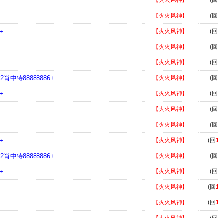
【火火风神】
(回
【火火风神】
(回
+
【火火风神】
(回
【火火风神】
(回
【火火风神】
(回
中特88888886+
【火火风神】
(回
+
【火火风神】
(回
【火火风神】
(回
【火火风神】
(回
+
【火火风神】
(回
中特88888886+
【火火风神】
(回
+
【火火风神】
(回
【火火风神】
(回
【火火风神】
(回