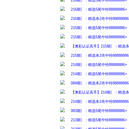
216期〗：精选5尾中特88888886+
216期〗：精选5尾中特88888886+
216期〗：精选杀2肖中特88888886
215期〗：精选5尾中特88888886+
215期〗：精选5尾中特88888886+
【澳彩认证高手】215期〗：精选杀2肖
215期〗：精选杀2肖中特88888886
214期〗：精选5尾中特88888886+
214期〗：精选5尾中特88888886+
084期〗：精选杀2肖中特88888886
【澳彩认证高手】214期〗：精选杀2肖
214期〗：精选杀2肖中特88888886
083期〗：精选5尾中特88888886+
213期〗：精选5尾中特88888886+