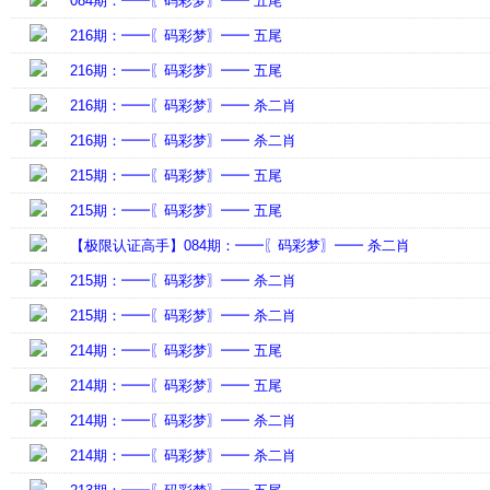
084期：━━〖码彩梦〗━━ 五尾
216期：━━〖码彩梦〗━━ 五尾
216期：━━〖码彩梦〗━━ 五尾
216期：━━〖码彩梦〗━━ 杀二肖
216期：━━〖码彩梦〗━━ 杀二肖
215期：━━〖码彩梦〗━━ 五尾
215期：━━〖码彩梦〗━━ 五尾
【极限认证高手】084期：━━〖码彩梦〗━━ 杀二肖
215期：━━〖码彩梦〗━━ 杀二肖
215期：━━〖码彩梦〗━━ 杀二肖
214期：━━〖码彩梦〗━━ 五尾
214期：━━〖码彩梦〗━━ 五尾
214期：━━〖码彩梦〗━━ 杀二肖
214期：━━〖码彩梦〗━━ 杀二肖