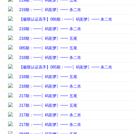
219期：━━〖码彩梦〗━━ 五尾
219期：━━〖码彩梦〗━━ 杀二肖
【极限认证高手】086期：━━〖码彩梦〗━━ 杀二肖
219期：━━〖码彩梦〗━━ 杀二肖
218期：━━〖码彩梦〗━━ 五尾
085期：━━〖码彩梦〗━━ 五尾
218期：━━〖码彩梦〗━━ 杀二肖
【极限认证高手】085期：━━〖码彩梦〗━━ 杀二肖
218期：━━〖码彩梦〗━━ 五尾
218期：━━〖码彩梦〗━━ 杀二肖
217期：━━〖码彩梦〗━━ 五尾
217期：━━〖码彩梦〗━━ 五尾
217期：━━〖码彩梦〗━━ 杀二肖
217期：━━〖码彩梦〗━━ 杀二肖