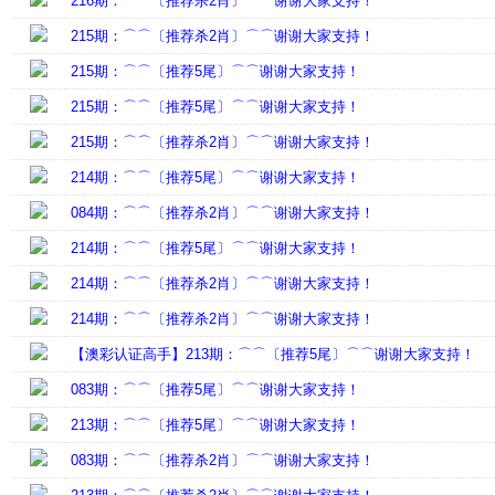
216期：⌒⌒〔推荐杀2肖〕⌒⌒谢谢大家支持！
215期：⌒⌒〔推荐杀2肖〕⌒⌒谢谢大家支持！
215期：⌒⌒〔推荐5尾〕⌒⌒谢谢大家支持！
215期：⌒⌒〔推荐5尾〕⌒⌒谢谢大家支持！
215期：⌒⌒〔推荐杀2肖〕⌒⌒谢谢大家支持！
214期：⌒⌒〔推荐5尾〕⌒⌒谢谢大家支持！
084期：⌒⌒〔推荐杀2肖〕⌒⌒谢谢大家支持！
214期：⌒⌒〔推荐5尾〕⌒⌒谢谢大家支持！
214期：⌒⌒〔推荐杀2肖〕⌒⌒谢谢大家支持！
214期：⌒⌒〔推荐杀2肖〕⌒⌒谢谢大家支持！
【澳彩认证高手】213期：⌒⌒〔推荐5尾〕⌒⌒谢谢大家支持！
083期：⌒⌒〔推荐5尾〕⌒⌒谢谢大家支持！
213期：⌒⌒〔推荐5尾〕⌒⌒谢谢大家支持！
083期：⌒⌒〔推荐杀2肖〕⌒⌒谢谢大家支持！