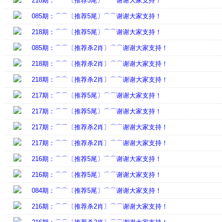
218期：⌒⌒〔推荐5尾〕⌒⌒谢谢大家支持！
085期：⌒⌒〔推荐5尾〕⌒⌒谢谢大家支持！
218期：⌒⌒〔推荐5尾〕⌒⌒谢谢大家支持！
085期：⌒⌒〔推荐杀2肖〕⌒⌒谢谢大家支持！
218期：⌒⌒〔推荐杀2肖〕⌒⌒谢谢大家支持！
218期：⌒⌒〔推荐杀2肖〕⌒⌒谢谢大家支持！
217期：⌒⌒〔推荐5尾〕⌒⌒谢谢大家支持！
217期：⌒⌒〔推荐5尾〕⌒⌒谢谢大家支持！
217期：⌒⌒〔推荐杀2肖〕⌒⌒谢谢大家支持！
217期：⌒⌒〔推荐杀2肖〕⌒⌒谢谢大家支持！
216期：⌒⌒〔推荐5尾〕⌒⌒谢谢大家支持！
216期：⌒⌒〔推荐5尾〕⌒⌒谢谢大家支持！
084期：⌒⌒〔推荐5尾〕⌒⌒谢谢大家支持！
216期：⌒⌒〔推荐杀2肖〕⌒⌒谢谢大家支持！