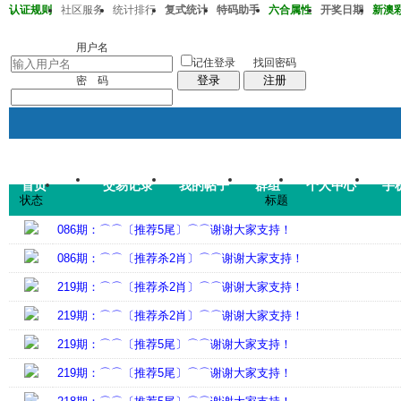
认证规则
社区服务
统计排行
复式统计
特码助手
六合属性
开奖日期
新澳彩2
澳彩218期37-32-33-15-22-43T41
用户名
记住登录
找回密码
登录
注册
密 码
首页
交易记录
我的帖子
群组
个人中心
手
帖子
状态
标题
码皇总管
说：
2026年7月
086期：⌒⌒〔推荐5尾〕⌒⌒谢谢大家支持！
086期：⌒⌒〔推荐杀2肖〕⌒⌒谢谢大家支持！
219期：⌒⌒〔推荐杀2肖〕⌒⌒谢谢大家支持！
219期：⌒⌒〔推荐杀2肖〕⌒⌒谢谢大家支持！
219期：⌒⌒〔推荐5尾〕⌒⌒谢谢大家支持！
219期：⌒⌒〔推荐5尾〕⌒⌒谢谢大家支持！