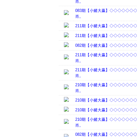
肖。
083期【小赌大赢】◇◇◇◇◇◇
肖。
211期【小赌大赢】◇◇◇◇◇◇
211期【小赌大赢】◇◇◇◇◇◇
082期【小赌大赢】◇◇◇◇◇◇
211期【小赌大赢】◇◇◇◇◇◇
肖。
211期【小赌大赢】◇◇◇◇◇◇
肖。
210期【小赌大赢】◇◇◇◇◇◇
肖。
210期【小赌大赢】◇◇◇◇◇◇
210期【小赌大赢】◇◇◇◇◇◇
210期【小赌大赢】◇◇◇◇◇◇
肖。
082期【小赌大赢】◇◇◇◇◇◇