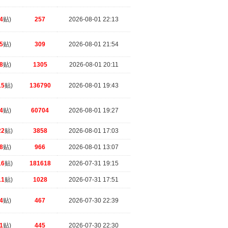
4
贴)
257
2026-08-01 22:13
5
贴)
309
2026-08-01 21:54
8
贴)
1305
2026-08-01 20:11
15
贴)
136790
2026-08-01 19:43
4
贴)
60704
2026-08-01 19:27
22
贴)
3858
2026-08-01 17:03
8
贴)
966
2026-08-01 13:07
16
贴)
181618
2026-07-31 19:15
11
贴)
1028
2026-07-31 17:51
4
贴)
467
2026-07-30 22:39
1
贴)
445
2026-07-30 22:30