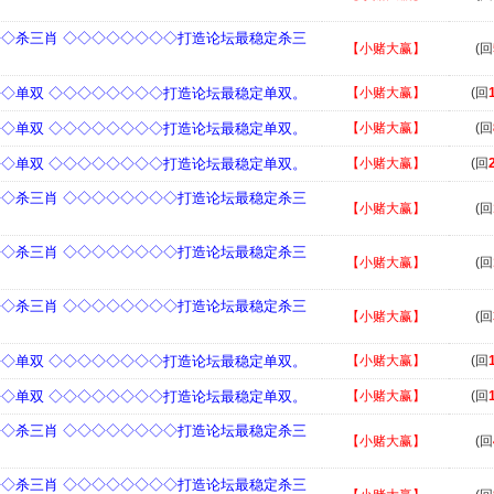
◇◇杀三肖 ◇◇◇◇◇◇◇◇打造论坛最稳定杀三
【小赌大赢】
(回
◇◇单双 ◇◇◇◇◇◇◇◇打造论坛最稳定单双。
【小赌大赢】
(回
◇◇单双 ◇◇◇◇◇◇◇◇打造论坛最稳定单双。
【小赌大赢】
(回
◇◇单双 ◇◇◇◇◇◇◇◇打造论坛最稳定单双。
【小赌大赢】
(回
◇◇杀三肖 ◇◇◇◇◇◇◇◇打造论坛最稳定杀三
【小赌大赢】
(回
◇◇杀三肖 ◇◇◇◇◇◇◇◇打造论坛最稳定杀三
【小赌大赢】
(回
◇◇杀三肖 ◇◇◇◇◇◇◇◇打造论坛最稳定杀三
【小赌大赢】
(回
◇◇单双 ◇◇◇◇◇◇◇◇打造论坛最稳定单双。
【小赌大赢】
(回
◇◇单双 ◇◇◇◇◇◇◇◇打造论坛最稳定单双。
【小赌大赢】
(回
◇◇杀三肖 ◇◇◇◇◇◇◇◇打造论坛最稳定杀三
【小赌大赢】
(回
◇◇杀三肖 ◇◇◇◇◇◇◇◇打造论坛最稳定杀三