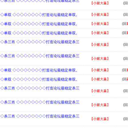
◇◇杀三肖 ◇◇◇◇◇◇◇◇打造论坛最稳定杀三
【小赌大赢】
(回
◇◇单双 ◇◇◇◇◇◇◇◇打造论坛最稳定单双。
【小赌大赢】
(回
◇◇单双 ◇◇◇◇◇◇◇◇打造论坛最稳定单双。
【小赌大赢】
(回
◇◇单双 ◇◇◇◇◇◇◇◇打造论坛最稳定单双。
【小赌大赢】
(回
◇◇杀三肖 ◇◇◇◇◇◇◇◇打造论坛最稳定杀三
【小赌大赢】
(回
◇◇杀三肖 ◇◇◇◇◇◇◇◇打造论坛最稳定杀三
【小赌大赢】
(回
◇◇单双 ◇◇◇◇◇◇◇◇打造论坛最稳定单双。
【小赌大赢】
(回
◇◇单双 ◇◇◇◇◇◇◇◇打造论坛最稳定单双。
【小赌大赢】
(回
◇◇杀三肖 ◇◇◇◇◇◇◇◇打造论坛最稳定杀三
【小赌大赢】
(回
◇◇杀三肖 ◇◇◇◇◇◇◇◇打造论坛最稳定杀三
【小赌大赢】
(回
◇◇杀三肖 ◇◇◇◇◇◇◇◇打造论坛最稳定杀三
【小赌大赢】
(回