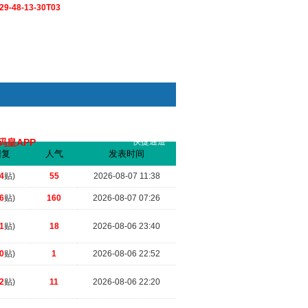
9-48-13-30T03
码皇APP
快捷通道
索
回复
人气
发表时间
.
（2026-07-10 20:23）
4
贴)
55
2026-08-07 11:38
6
贴)
160
2026-08-07 07:26
1
贴)
18
2026-08-06 23:40
0
贴)
1
2026-08-06 22:52
2
贴)
11
2026-08-06 22:20