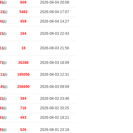
8
贴)
609
2026-08-04 20:08
22
贴)
5482
2026-08-04 17:07
4
贴)
459
2026-08-04 14:27
2
贴)
164
2026-08-03 22:43
1
贴)
18
2026-08-03 21:56
7
贴)
30288
2026-08-03 18:09
21
贴)
195056
2026-08-03 12:31
18
贴)
256690
2026-08-03 09:09
2
贴)
394
2026-08-02 23:46
6
贴)
716
2026-08-02 20:25
6
贴)
493
2026-08-02 19:21
9
贴)
526
2026-08-01 23:18