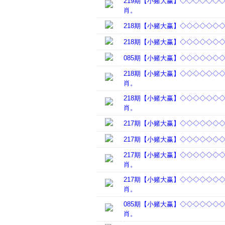
219期【小赌大赢】◇◇◇◇◇◇
肖。
218期【小赌大赢】◇◇◇◇◇◇
218期【小赌大赢】◇◇◇◇◇◇
085期【小赌大赢】◇◇◇◇◇◇
218期【小赌大赢】◇◇◇◇◇◇
肖。
218期【小赌大赢】◇◇◇◇◇◇
肖。
217期【小赌大赢】◇◇◇◇◇◇
217期【小赌大赢】◇◇◇◇◇◇
217期【小赌大赢】◇◇◇◇◇◇
肖。
217期【小赌大赢】◇◇◇◇◇◇
肖。
085期【小赌大赢】◇◇◇◇◇◇
肖。